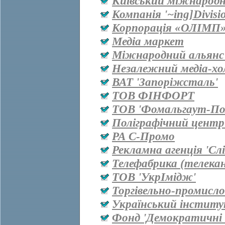
Київський міжнародн
Компанія '~ing]Divisi
Корпорація «ОЛІМП
Медіа маркет
Міжнародний альянс 
Незалежний медіа-хо
ВАТ 'Запоріжсталь'
ТОВ ФІНФОРТ
ТОВ 'Фомальгаут-Пол
Поліграфічний центр
РА С-Промо
Рекламна агенція 'Сл
Телефабрика (телекан
ТОВ 'УкрІмідж'
Торгівельно-промисл
Український інститу
Фонд 'Демократичні і