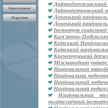
Дніпродзержинський
Дніпропетровський н
Донецький національ
Донецький національ
Інститут соціальної
Кам'янець-Подільськ
Київський Національ
Київський національ
Кременчуцький держа
Міжнародний універ
Національний авіаці
Національна медична 
Національний медичн
Національний педаго
Національний тез
політехнічний інститут