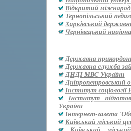
Національний універ
Відкритий міжнародн
Тернопільський педаг
Харківський державн
Чернівецький націон
Державна прикордон
Державна служба за
ДНДІ МВС України
Дніпропетровський о
Інститут соціології
Інститут підгото
України
Інтернет-газета 'Об
Київський міський ц
Київський міськи