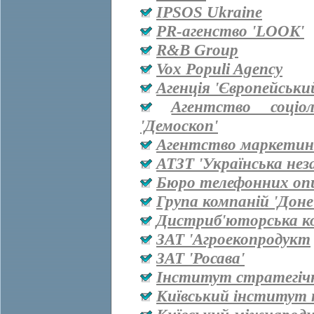
IPSOS Ukraine
PR-агенство 'LOOK'
R&B Group
Vox Populi Agency
Агенція 'Європейськи
Агентство соціо
'Демоскоп'
Агентство маркетинг
АТЗТ 'Українська нез
Бюро телефонних оп
Група компаній 'Дон
Дистриб'юторська ко
ЗАТ 'Агроекопродукт
ЗАТ 'Росава'
Інститут стратегіч
Київський інститут 