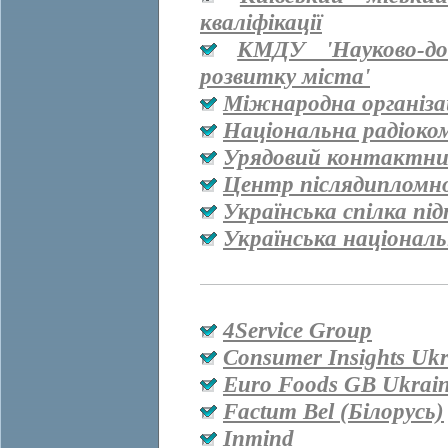
кваліфікації
КМДУ 'Науково-дос
розвитку міста'
Міжнародна організац
Національна радіоко
Урядовий контактни
Центр післядипломно
Українська спілка пі
Українська національ
4Service Group
Consumer Insights Ukr
Euro Foods GB Ukrai
Factum Bel (Білорусь)
Inmind