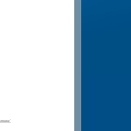
ктива'