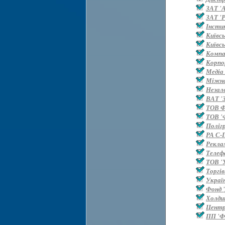
ЗАТ '
ЗАТ 'Р
Інсти
Київс
Київс
Компан
Корпо
Медіа
Міжна
Незал
ВАТ '
ТОВ 
ТОВ '
Поліг
РА С-
Рекла
Телефа
ТОВ '
Торгі
Украї
Фонд '
Холди
Центр
ПП 'Ф