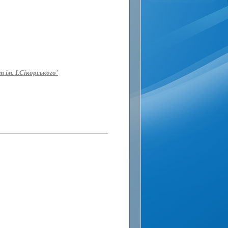
 ім. І.Сікорського'