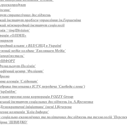
Агроекопродукт
осава'
тут стратегічних досліджень
ький інститут проблем управління ім.Горшеніна
ький міжнародний інститут соціології
ія '~ing]Division'
рація «ОЛІМП»
 маркет
родний альянс з ВІЛ/СНІД в Україні
ежний медіа-холдинг 'Еволюшен Медіа'
Запоріжсталь'
ФІНФОРТ
Фомальгаут-Полімін'
рафічний центр 'Фоліант'
Промо
мна агенція 'Слідопит'
брика (телеканал ICTV, передача 'Свобода слова')
УкрІмідж'
вельно-промислова корпорація FOZZY Group
нський інститут соціальних досліджень ім. А.Яременка
Демократичні ініціативи' імені І.Кучерєва
нгова компанія 'Бліц-Інформ'
 соціально-економічних та політичних досліджень та технологій 'Перспе
ірма 'ШВИДКО'