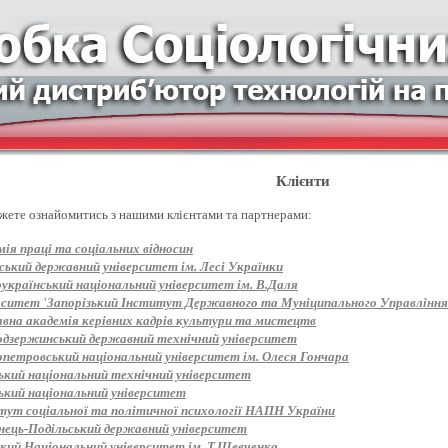
Клієнти
жете ознайомитись з нашими клієнтами та партнерами:
ія праці та соціальних відносин
ський державний університет ім. Лесі Українки
оукраїнський національний університет ім. В.Даля
рситет 'Запорізький Інститут Державного та Муніципального Управління
вна академія керівних кадрів культури та мистецтв
одзержинський державний технічний університет
опетровський національний університет ім. Олеся Гончара
ький національний технічний університет
ький національний університет
тут соціальної та політичної психології НАПН України
нець-Подільський державний університет
ький Національний університет ім. Т.Шевченка