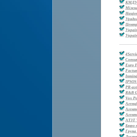
КМДУ 
Міжнар
Націо
Урядо
Центр
Україн
Украї
4Servi
Consum
Euro 
Factum
Inmin
IPSOS
PR-аг
R&B G
Vox Po
Агенц
Агент
Агент
АТЗТ 
Бюро 
Група
Дистр