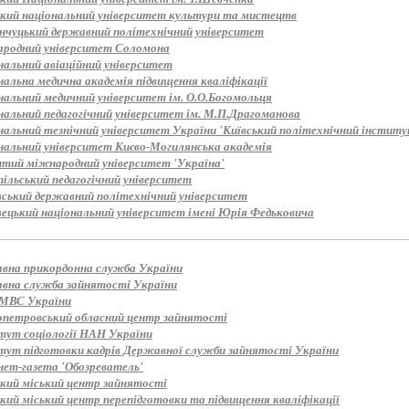
ький національний університет культури та мистецтв
нчуцький державний політехнічний університет
родний університет Соломона
нальний авіаційний університет
нальна медична академія підвищення кваліфікації
нальний медичний університет ім. О.О.Богомольця
нальний педагогічний університет ім. М.П.Драгоманова
альний тезнічний університет України 'Київський політехнічний інститут
нальний університет Києво-Могилянська академія
итий міжнародний університет 'Україна'
пільський педагогічний університет
вський державний політехнічний університет
вецький національний університет імені Юрія Федьковича
вна прикордонна служба України
вна служба зайнятості України
МВС України
опетровський обласний центр зайнятості
тут соціології НАН України
тут підготовки кадрів Державної служби зайнятості України
нет-газета 'Обозреватель'
ький міський центр зайнятості
кий міський центр перепідготовки та підвищення кваліфікації