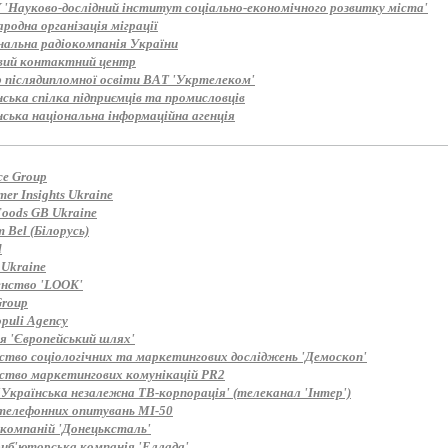
'Науково-дослідний інститут соціально-економічного розвитку міста'
одна організація міграції
нальна радіокомпанія України
вий контактний центр
 післядипломної освіти ВАТ 'Укртелеком'
ська спілка підприємців та промисловців
нська національна інформаційна агенція
ce Group
er Insights Ukraine
Foods GB Ukraine
 Bel (Білорусь)
d
 Ukraine
енство 'LOOK'
roup
puli Agency
ія 'Європейський шлях'
ство соціологічних та маркетингових досліджень 'Демоскоп'
ство маркетингових комунікацій PR2
'Українська незалежна ТВ-корпорація' (телеканал 'Інтер')
телефонних опитувань MI-50
 компаній 'Донецьксталь'
иб'юторська компанія 'Еллада'