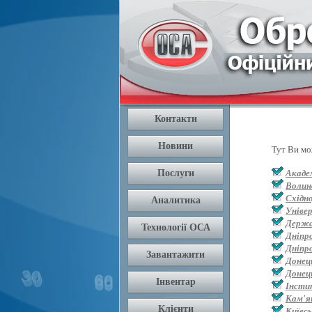
Тут Ви мо
Академ
Волин
Східн
Уніве
Держа
Дніпр
Дніпр
Донец
Донец
Інсти
Кам'я
Київс