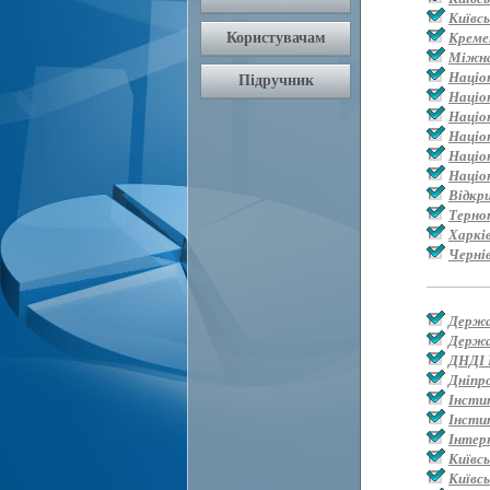
Київс
Креме
Міжна
Націо
Націо
Націо
Націо
Націон
Націо
Відкр
Терно
Харкі
Черні
Держа
Держа
ДНДІ 
Дніпр
Інсти
Інсти
Інтер
Київс
Київсь