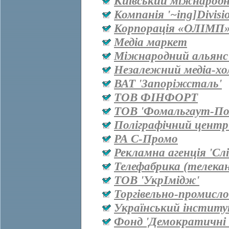
Київський міжнародн
Компанія '~ing]Divisi
Корпорація «ОЛІМП
Медіа маркет
Міжнародний альянс 
Незалежний медіа-хо
ВАТ 'Запоріжсталь'
ТОВ ФІНФОРТ
ТОВ 'Фомальгаут-Пол
Поліграфічний центр
РА С-Промо
Рекламна агенція 'Сл
Телефабрика (телекан
ТОВ 'УкрІмідж'
Торгівельно-промисл
Український інститу
Фонд 'Демократичні і