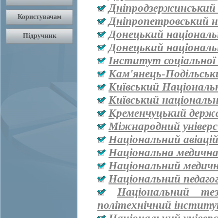
Дніпродзержинський
Дніпропетровський н
Донецький національ
Донецький національ
Інститут соціальної
Кам'янець-Подільськ
Київський Національ
Київський національ
Кременчуцький держа
Міжнародний універ
Національний авіаці
Національна медична 
Національний медичн
Національний педаго
Національний тез
політехнічний інститут