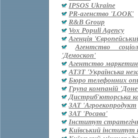
IPSOS Ukraine
PR-агенство 'LOOK'
R&B Group
Vox Populi Agency
Агенція 'Європейськи
Агентство соціо
'Демоскоп'
Агентство маркетинг
АТЗТ 'Українська нез
Бюро телефонних оп
Група компаній 'Дон
Дистриб'юторська ко
ЗАТ 'Агроекопродукт
ЗАТ 'Росава'
Інститут стратегіч
Київський інститут 