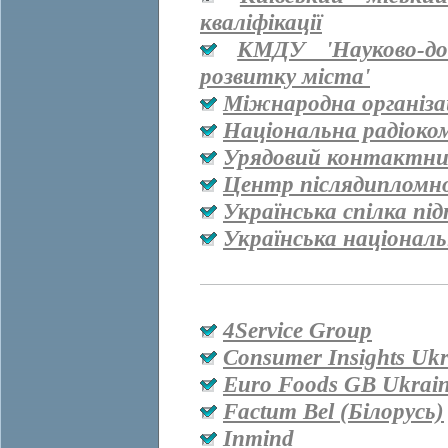
кваліфікації
КМДУ 'Науково-дос
розвитку міста'
Міжнародна організац
Національна радіоко
Урядовий контактни
Центр післядипломно
Українська спілка пі
Українська національ
4Service Group
Consumer Insights Ukr
Euro Foods GB Ukrai
Factum Bel (Білорусь)
Inmind