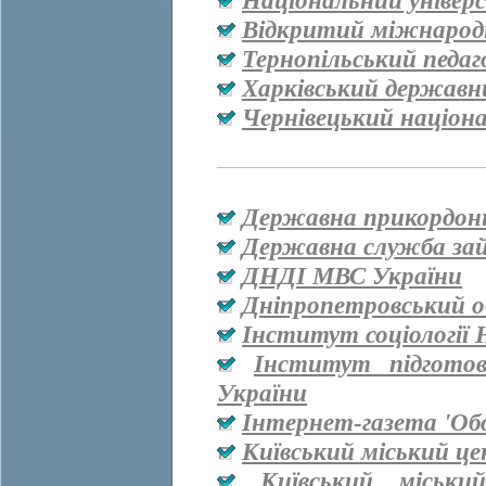
Національний універ
Відкритий міжнародн
Тернопільський педаг
Харківський державн
Чернівецький націон
Державна прикордон
Державна служба за
ДНДІ МВС України
Дніпропетровський о
Інститут соціології
Інститут підгото
України
Інтернет-газета 'Об
Київський міський ц
Київський міськи