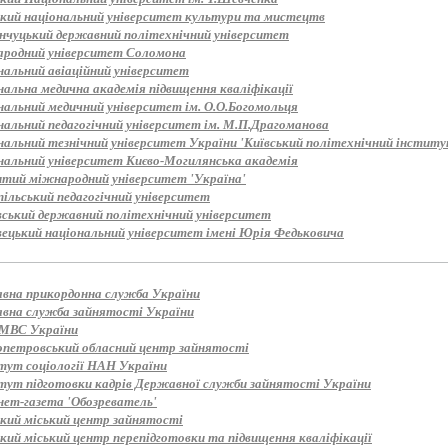
ький національний університет культури та мистецтв
нчуцький державний політехнічний університет
родний університет Соломона
нальний авіаційний університет
нальна медична академія підвищення кваліфікації
нальний медичний університет ім. О.О.Богомольця
нальний педагогічний університет ім. М.П.Драгоманова
альний тезнічний університет України 'Київський політехнічний інститут
нальний університет Києво-Могилянська академія
итий міжнародний університет 'Україна'
пільський педагогічний університет
вський державний політехнічний університет
вецький національний університет імені Юрія Федьковича
вна прикордонна служба України
вна служба зайнятості України
МВС України
опетровський обласний центр зайнятості
тут соціології НАН України
тут підготовки кадрів Державної служби зайнятості України
нет-газета 'Обозреватель'
ький міський центр зайнятості
кий міський центр перепідготовки та підвищення кваліфікації