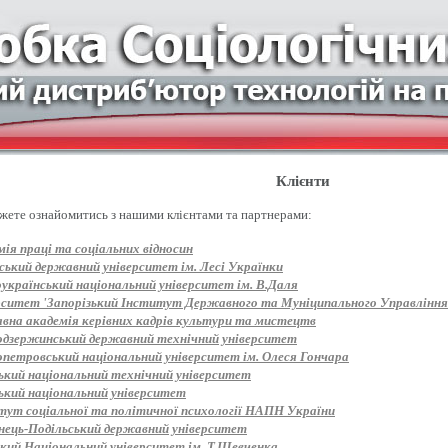
Клієнти
жете ознайомитись з нашими клієнтами та партнерами:
ія праці та соціальних відносин
ський державний університет ім. Лесі Українки
оукраїнський національний університет ім. В.Даля
рситет 'Запорізький Інститут Державного та Муніципального Управління
вна академія керівних кадрів культури та мистецтв
одзержинський державний технічний університет
опетровський національний університет ім. Олеся Гончара
ький національний технічний університет
ький національний університет
тут соціальної та політичної психології НАПН України
нець-Подільський державний університет
ький Національний університет ім. Т.Шевченка