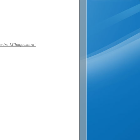
 ім. І.Сікорського'