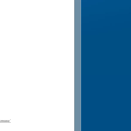
ктива'