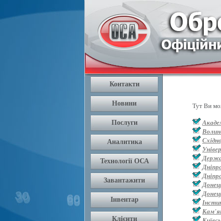
Тут Ви мо
Академ
Волин
Східн
Уніве
Держа
Дніпр
Дніпр
Донец
Донец
Інсти
Кам'я
Київс