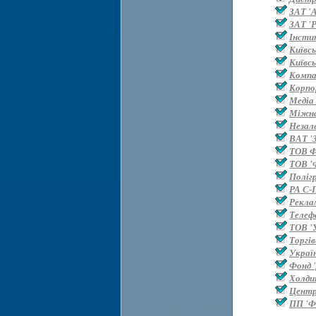
ЗАТ '
ЗАТ 'Р
Інсти
Київс
Київс
Компан
Корпо
Медіа
Міжна
Незал
ВАТ '
ТОВ 
ТОВ '
Поліг
РА С-
Рекла
Телефа
ТОВ '
Торгі
Украї
Фонд '
Холди
Центр
ПП 'Ф