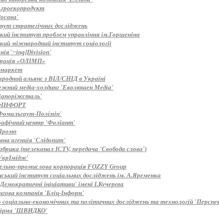
Агроекопродукт
осава'
тут стратегічних досліджень
ький інститут проблем управління ім.Горшеніна
ький міжнародний інститут соціології
ія '~ing]Division'
рація «ОЛІМП»
 маркет
родний альянс з ВІЛ/СНІД в Україні
ежний медіа-холдинг 'Еволюшен Медіа'
Запоріжсталь'
ФІНФОРТ
Фомальгаут-Полімін'
рафічний центр 'Фоліант'
Промо
мна агенція 'Слідопит'
брика (телеканал ICTV, передача 'Свобода слова')
УкрІмідж'
вельно-промислова корпорація FOZZY Group
нський інститут соціальних досліджень ім. А.Яременка
Демократичні ініціативи' імені І.Кучерєва
нгова компанія 'Бліц-Інформ'
 соціально-економічних та політичних досліджень та технологій 'Перспе
ірма 'ШВИДКО'