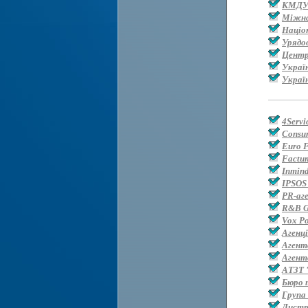
КМДУ 
Міжнар
Націо
Урядо
Центр
Україн
Украї
4Servi
Consum
Euro 
Factum
Inmin
IPSOS
PR-аг
R&B G
Vox Po
Агенц
Агент
Агент
АТЗТ 
Бюро 
Група
Дистр