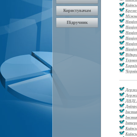
Київс
Креме
Міжна
Націо
Націо
Націо
Націо
Націон
Націо
Відкр
Терно
Харкі
Черні
Держа
Держа
ДНДІ 
Дніпр
Інсти
Інсти
Інтер
Київс
Київсь