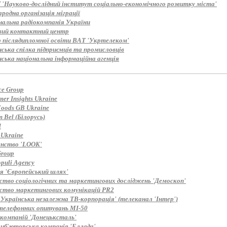
'Науково-дослідний інститут соціально-економічного розвитку міста'
одна організація міграції
нальна радіокомпанія України
вий контактний центр
 післядипломної освіти ВАТ 'Укртелеком'
ська спілка підприємців та промисловців
нська національна інформаційна агенція
ce Group
er Insights Ukraine
Foods GB Ukraine
 Bel (Білорусь)
d
 Ukraine
енство 'LOOK'
roup
puli Agency
ія 'Європейський шлях'
ство соціологічних та маркетингових досліджень 'Демоскоп'
ство маркетингових комунікацій PR2
'Українська незалежна ТВ-корпорація' (телеканал 'Інтер')
телефонних опитувань MI-50
 компаній 'Донецьксталь'
иб'юторська компанія 'Еллада'