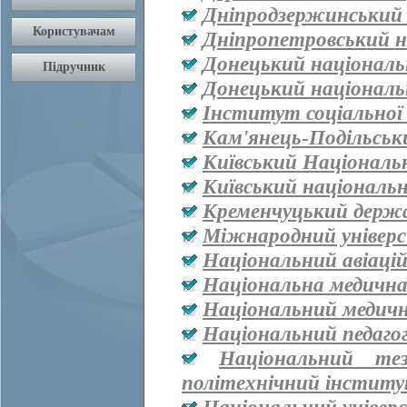
Дніпродзержинський
Дніпропетровський н
Донецький національ
Донецький національ
Інститут соціальної
Кам'янець-Подільськ
Київський Національ
Київський національ
Кременчуцький держа
Міжнародний універ
Національний авіаці
Національна медична 
Національний медичн
Національний педаго
Національний тез
політехнічний інститут