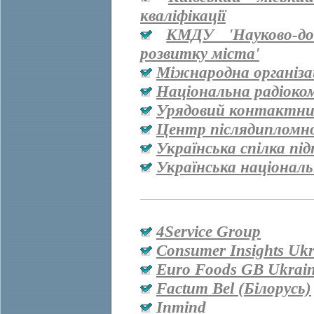
кваліфікації
КМДУ 'Науково-дос
розвитку міста'
Міжнародна організац
Національна радіоко
Урядовий контактни
Центр післядипломно
Українська спілка пі
Українська національ
4Service Group
Consumer Insights Ukr
Euro Foods GB Ukrai
Factum Bel (Білорусь)
Inmind