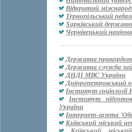
Національний універ
Відкритий міжнародн
Тернопільський педаг
Харківський державн
Чернівецький націон
Державна прикордон
Державна служба за
ДНДІ МВС України
Дніпропетровський о
Інститут соціології
Інститут підгото
України
Інтернет-газета 'Об
Київський міський ц
Київський міськи