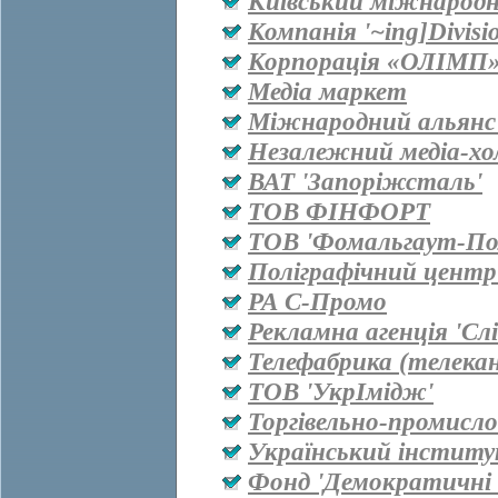
Київський міжнародн
Компанія '~ing]Divisi
Корпорація «ОЛІМП
Медіа маркет
Міжнародний альянс 
Незалежний медіа-хо
ВАТ 'Запоріжсталь'
ТОВ ФІНФОРТ
ТОВ 'Фомальгаут-Пол
Поліграфічний центр
РА С-Промо
Рекламна агенція 'Сл
Телефабрика (телекан
ТОВ 'УкрІмідж'
Торгівельно-промисл
Український інститу
Фонд 'Демократичні і