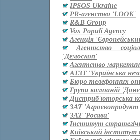
IPSOS Ukraine
PR-агенство 'LOOK'
R&B Group
Vox Populi Agency
Агенція 'Європейськи
Агентство соціо
'Демоскоп'
Агентство маркетинг
АТЗТ 'Українська нез
Бюро телефонних оп
Група компаній 'Дон
Дистриб'юторська ко
ЗАТ 'Агроекопродукт
ЗАТ 'Росава'
Інститут стратегіч
Київський інститут 