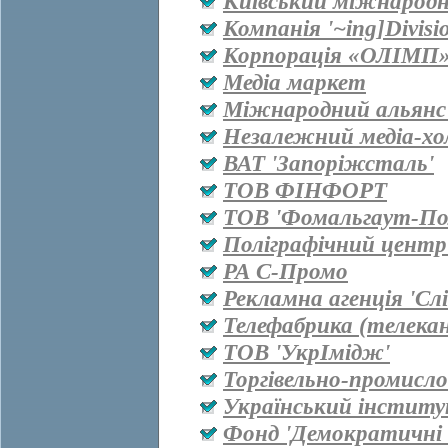
Київський міжнародн
Компанія '~ing]Divisi
Корпорація «ОЛІМП
Медіа маркет
Міжнародний альянс 
Незалежний медіа-хо
ВАТ 'Запоріжсталь'
ТОВ ФІНФОРТ
ТОВ 'Фомальгаут-Пол
Поліграфічний центр
РА С-Промо
Рекламна агенція 'Сл
Телефабрика (телекан
ТОВ 'УкрІмідж'
Торгівельно-промисл
Український інститу
Фонд 'Демократичні і