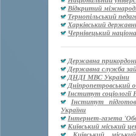
Національний універ
Відкритий міжнародн
Тернопільський педаг
Харківський державн
Чернівецький націон
Державна прикордон
Державна служба за
ДНДІ МВС України
Дніпропетровський о
Інститут соціології
Інститут підгото
України
Інтернет-газета 'Об
Київський міський ц
Київський міськи