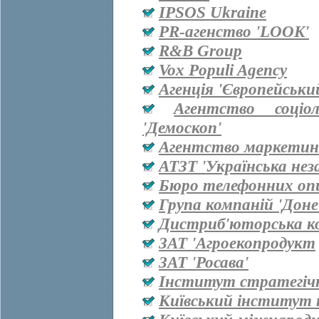
IPSOS Ukraine
PR-агенство 'LOOK'
R&B Group
Vox Populi Agency
Агенція 'Європейськи
Агентство соціо
'Демоскоп'
Агентство маркетинг
АТЗТ 'Українська нез
Бюро телефонних оп
Група компаній 'Дон
Дистриб'юторська ко
ЗАТ 'Агроекопродукт
ЗАТ 'Росава'
Інститут стратегіч
Київський інститут 