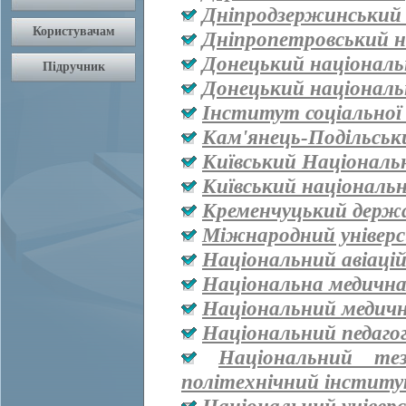
Дніпродзержинський
Дніпропетровський н
Донецький національ
Донецький національ
Інститут соціальної
Кам'янець-Подільськ
Київський Національ
Київський національ
Кременчуцький держа
Міжнародний універ
Національний авіаці
Національна медична 
Національний медичн
Національний педаго
Національний тез
політехнічний інститут