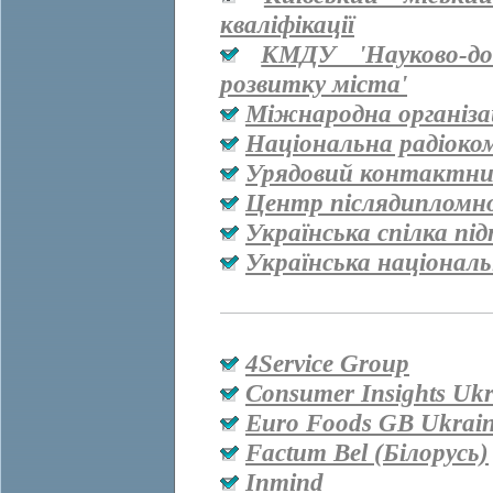
кваліфікації
КМДУ 'Науково-дос
розвитку міста'
Міжнародна організац
Національна радіоко
Урядовий контактни
Центр післядипломно
Українська спілка пі
Українська національ
4Service Group
Consumer Insights Ukr
Euro Foods GB Ukrai
Factum Bel (Білорусь)
Inmind