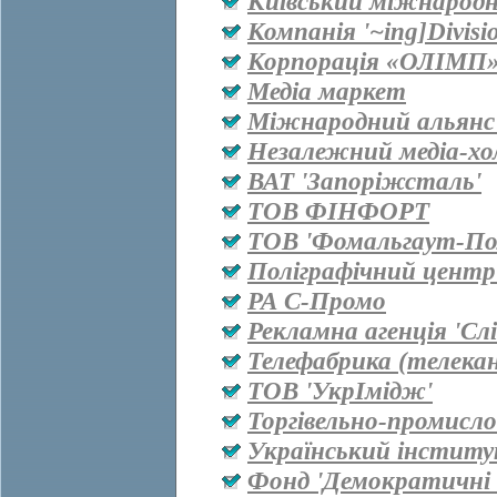
Київський міжнародн
Компанія '~ing]Divisi
Корпорація «ОЛІМП
Медіа маркет
Міжнародний альянс 
Незалежний медіа-хо
ВАТ 'Запоріжсталь'
ТОВ ФІНФОРТ
ТОВ 'Фомальгаут-Пол
Поліграфічний центр
РА С-Промо
Рекламна агенція 'Сл
Телефабрика (телекан
ТОВ 'УкрІмідж'
Торгівельно-промисл
Український інститу
Фонд 'Демократичні і