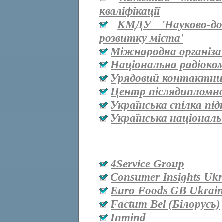
кваліфікації
КМДУ 'Науково-дос
розвитку міста'
Міжнародна організац
Національна радіоко
Урядовий контактни
Центр післядипломно
Українська спілка пі
Українська національ
4Service Group
Consumer Insights Ukr
Euro Foods GB Ukrai
Factum Bel (Білорусь)
Inmind