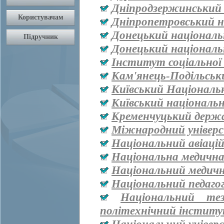
Дніпродзержинський
Дніпропетровський н
Донецький національ
Донецький національ
Інститут соціальної
Кам'янець-Подільськ
Київський Національ
Київський національ
Кременчуцький держа
Міжнародний універ
Національний авіаці
Національна медична 
Національний медичн
Національний педаго
Національний тез
політехнічний інститут