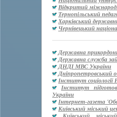
Національний універ
Відкритий міжнародн
Тернопільський педаг
Харківський державн
Чернівецький націон
Державна прикордон
Державна служба за
ДНДІ МВС України
Дніпропетровський о
Інститут соціології
Інститут підгото
України
Інтернет-газета 'Об
Київський міський ц
Київський міськи