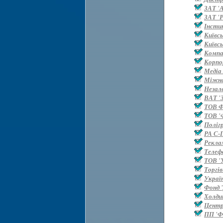
ЗАТ '
ЗАТ 'Р
Інсти
Київс
Київс
Компан
Корпо
Медіа
Міжна
Незал
ВАТ '
ТОВ 
ТОВ '
Поліг
РА С-
Рекла
Телефа
ТОВ '
Торгі
Украї
Фонд '
Холди
Центр
ПП 'Ф