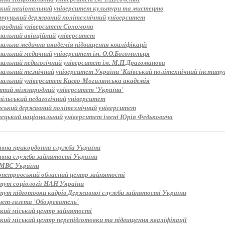
ький національний університет культури та мистецтв
нчуцький державний політехнічний університет
родний університет Соломона
нальний авіаційний університет
нальна медична академія підвищення кваліфікації
нальний медичний університет ім. О.О.Богомольця
нальний педагогічний університет ім. М.П.Драгоманова
альний тезнічний університет України 'Київський політехнічний інститут
нальний університет Києво-Могилянська академія
итий міжнародний університет 'Україна'
пільський педагогічний університет
вський державний політехнічний університет
вецький національний університет імені Юрія Федьковича
вна прикордонна служба України
вна служба зайнятості України
МВС України
опетровський обласний центр зайнятості
тут соціології НАН України
тут підготовки кадрів Державної служби зайнятості України
нет-газета 'Обозреватель'
ький міський центр зайнятості
кий міський центр перепідготовки та підвищення кваліфікації