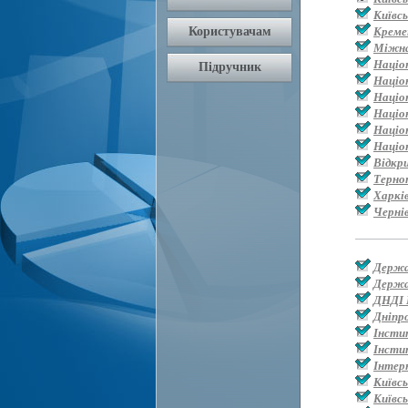
Київс
Креме
Міжна
Націо
Націо
Націо
Націо
Націон
Націо
Відкр
Терно
Харкі
Черні
Держа
Держа
ДНДІ 
Дніпр
Інсти
Інсти
Інтер
Київс
Київсь