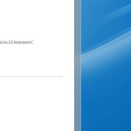
 ім. І.Сікорського'