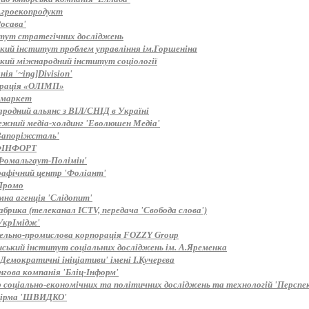
Агроекопродукт
осава'
тут стратегічних досліджень
ький інститут проблем управління ім.Горшеніна
ький міжнародний інститут соціології
ія '~ing]Division'
рація «ОЛІМП»
 маркет
родний альянс з ВІЛ/СНІД в Україні
ежний медіа-холдинг 'Еволюшен Медіа'
Запоріжсталь'
ФІНФОРТ
Фомальгаут-Полімін'
рафічний центр 'Фоліант'
Промо
мна агенція 'Слідопит'
брика (телеканал ICTV, передача 'Свобода слова')
УкрІмідж'
вельно-промислова корпорація FOZZY Group
нський інститут соціальних досліджень ім. А.Яременка
Демократичні ініціативи' імені І.Кучерєва
нгова компанія 'Бліц-Інформ'
 соціально-економічних та політичних досліджень та технологій 'Перспе
ірма 'ШВИДКО'