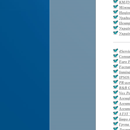
КМДУ 
Міжнар
Націо
Урядо
Центр
Україн
Украї
4Servi
Consum
Euro 
Factum
Inmin
IPSOS
PR-аг
R&B G
Vox Po
Агенц
Агент
Агент
АТЗТ 
Бюро 
Група
Дистр