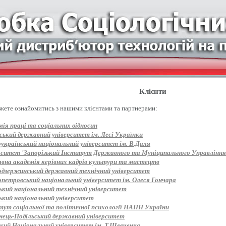
Клієнти
жете ознайомитись з нашими клієнтами та партнерами:
ія праці та соціальних відносин
ський державний університет ім. Лесі Українки
оукраїнський національний університет ім. В.Даля
рситет 'Запорізький Інститут Державного та Муніципального Управління
вна академія керівних кадрів культури та мистецтв
одзержинський державний технічний університет
опетровський національний університет ім. Олеся Гончара
ький національний технічний університет
ький національний університет
тут соціальної та політичної психології НАПН України
нець-Подільський державний університет
ький Національний університет ім. Т.Шевченка