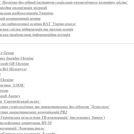
'Науково-дослідний інститут соціально-економічного розвитку міста'
одна організація міграції
нальна радіокомпанія України
вий контактний центр
 післядипломної освіти ВАТ 'Укртелеком'
ська спілка підприємців та промисловців
нська національна інформаційна агенція
ce Group
er Insights Ukraine
Foods GB Ukraine
 Bel (Білорусь)
d
 Ukraine
енство 'LOOK'
roup
puli Agency
ія 'Європейський шлях'
ство соціологічних та маркетингових досліджень 'Демоскоп'
ство маркетингових комунікацій PR2
'Українська незалежна ТВ-корпорація' (телеканал 'Інтер')
телефонних опитувань MI-50
 компаній 'Донецьксталь'
иб'юторська компанія 'Еллада'