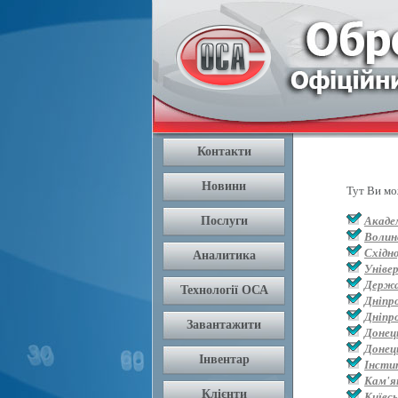
Тут Ви мо
Академ
Волин
Східн
Уніве
Держа
Дніпр
Дніпр
Донец
Донец
Інсти
Кам'я
Київс