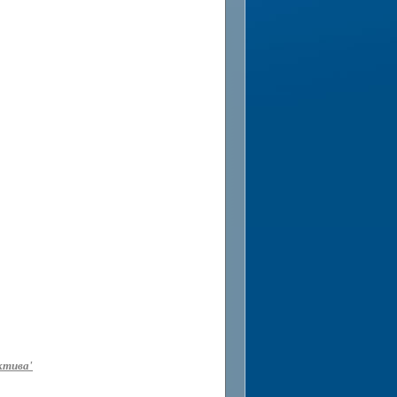
ктива'