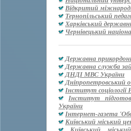
Національний універ
Відкритий міжнародн
Тернопільський педаг
Харківський державн
Чернівецький націон
Державна прикордон
Державна служба за
ДНДІ МВС України
Дніпропетровський о
Інститут соціології
Інститут підгото
України
Інтернет-газета 'Об
Київський міський ц
Київський міськи