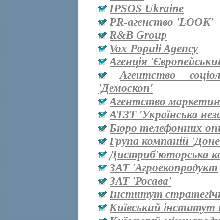
IPSOS Ukraine
PR-агенство 'LOOK'
R&B Group
Vox Populi Agency
Агенція 'Європейськи
Агентство соціо
'Демоскоп'
Агентство маркетинг
АТЗТ 'Українська нез
Бюро телефонних оп
Група компаній 'Дон
Дистриб'юторська ко
ЗАТ 'Агроекопродукт
ЗАТ 'Росава'
Інститут стратегіч
Київський інститут 