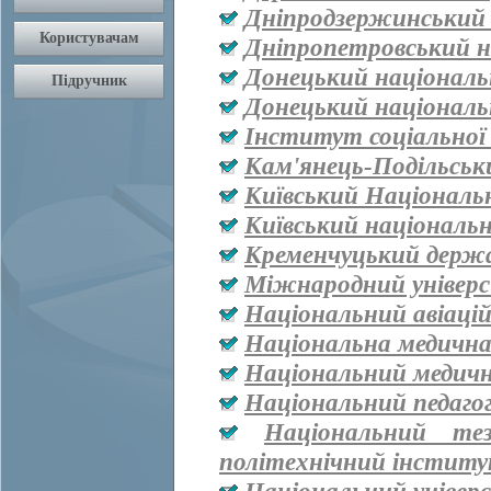
Дніпродзержинський
Дніпропетровський н
Донецький національ
Донецький національ
Інститут соціальної
Кам'янець-Подільськ
Київський Національ
Київський національ
Кременчуцький держа
Міжнародний універ
Національний авіаці
Національна медична 
Національний медичн
Національний педаго
Національний тез
політехнічний інститут