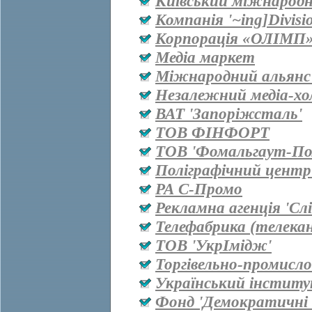
Київський міжнародн
Компанія '~ing]Divisi
Корпорація «ОЛІМП
Медіа маркет
Міжнародний альянс 
Незалежний медіа-хо
ВАТ 'Запоріжсталь'
ТОВ ФІНФОРТ
ТОВ 'Фомальгаут-Пол
Поліграфічний центр
РА С-Промо
Рекламна агенція 'Сл
Телефабрика (телекан
ТОВ 'УкрІмідж'
Торгівельно-промисл
Український інститу
Фонд 'Демократичні і