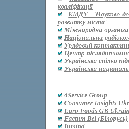
кваліфікації
КМДУ 'Науково-дос
розвитку міста'
Міжнародна організац
Національна радіоко
Урядовий контактни
Центр післядипломно
Українська спілка пі
Українська національ
4Service Group
Consumer Insights Ukr
Euro Foods GB Ukrai
Factum Bel (Білорусь)
Inmind