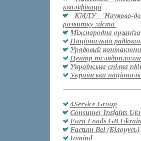
кваліфікації
КМДУ 'Науково-дос
розвитку міста'
Міжнародна організац
Національна радіоко
Урядовий контактни
Центр післядипломно
Українська спілка пі
Українська національ
4Service Group
Consumer Insights Ukr
Euro Foods GB Ukrai
Factum Bel (Білорусь)
Inmind