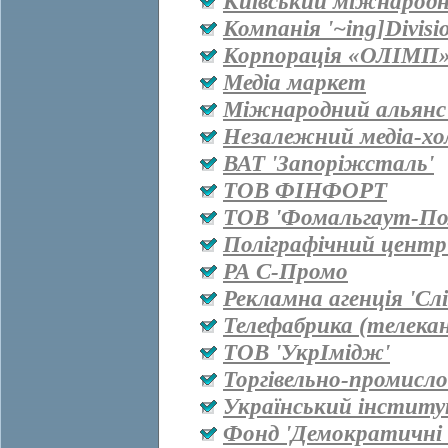
Київський міжнародн
Компанія '~ing]Divisi
Корпорація «ОЛІМП
Медіа маркет
Міжнародний альянс 
Незалежний медіа-хо
ВАТ 'Запоріжсталь'
ТОВ ФІНФОРТ
ТОВ 'Фомальгаут-Пол
Поліграфічний центр
РА С-Промо
Рекламна агенція 'Сл
Телефабрика (телекан
ТОВ 'УкрІмідж'
Торгівельно-промисл
Український інститу
Фонд 'Демократичні і