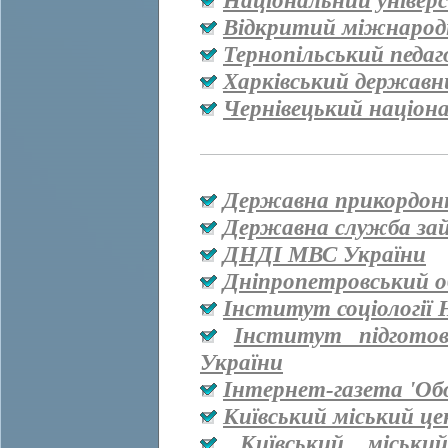
Національний універ
Відкритий міжнародн
Тернопільський педаг
Харківський державн
Чернівецький націон
Державна прикордон
Державна служба за
ДНДІ МВС України
Дніпропетровський о
Інститут соціології
Інститут підгото
України
Інтернет-газета 'Об
Київський міський ц
Київський міськи