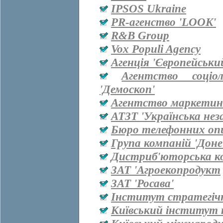
IPSOS Ukraine
PR-агенство 'LOOK'
R&B Group
Vox Populi Agency
Агенція 'Європейськи
Агентство соціо
'Демоскоп'
Агентство маркетинг
АТЗТ 'Українська нез
Бюро телефонних оп
Група компаній 'Дон
Дистриб'юторська ко
ЗАТ 'Агроекопродукт
ЗАТ 'Росава'
Інститут стратегіч
Київський інститут 