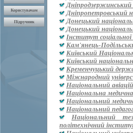
Дніпродзержинський
Дніпропетровський н
Донецький національ
Донецький національ
Інститут соціальної
Кам'янець-Подільськ
Київський Національ
Київський національ
Кременчуцький держа
Міжнародний універ
Національний авіаці
Національна медична 
Національний медичн
Національний педаго
Національний тез
політехнічний інститут