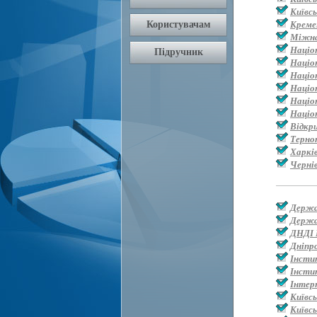
Київс
Креме
Міжна
Націо
Націо
Націо
Націо
Націон
Націо
Відкр
Терно
Харкі
Черні
Держа
Держа
ДНДІ 
Дніпр
Інсти
Інсти
Інтер
Київс
Київсь