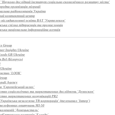
'Науково-дослідний інститут соціально-економічного розвитку міста'
одна організація міграції
нальна радіокомпанія України
вий контактний центр
 післядипломної освіти ВАТ 'Укртелеком'
ська спілка підприємців та промисловців
нська національна інформаційна агенція
ce Group
er Insights Ukraine
Foods GB Ukraine
 Bel (Білорусь)
d
 Ukraine
енство 'LOOK'
roup
puli Agency
ія 'Європейський шлях'
ство соціологічних та маркетингових досліджень 'Демоскоп'
ство маркетингових комунікацій PR2
'Українська незалежна ТВ-корпорація' (телеканал 'Інтер')
телефонних опитувань MI-50
 компаній 'Донецьксталь'
иб'юторська компанія 'Еллада'