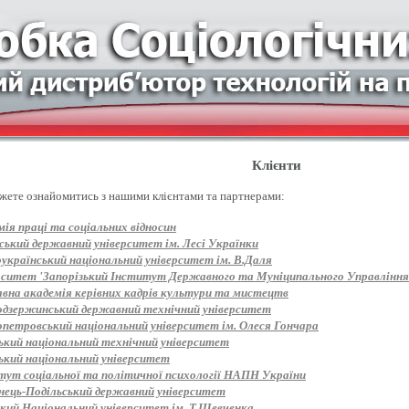
Клієнти
жете ознайомитись з нашими клієнтами та партнерами:
ія праці та соціальних відносин
ський державний університет ім. Лесі Українки
оукраїнський національний університет ім. В.Даля
рситет 'Запорізький Інститут Державного та Муніципального Управління
вна академія керівних кадрів культури та мистецтв
одзержинський державний технічний університет
опетровський національний університет ім. Олеся Гончара
ький національний технічний університет
ький національний університет
тут соціальної та політичної психології НАПН України
нець-Подільський державний університет
ький Національний університет ім. Т.Шевченка