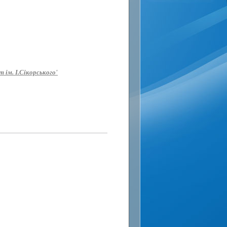
 ім. І.Сікорського'