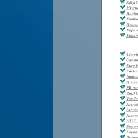
КМДУ 
Міжнар
Націо
Урядо
Центр
Україн
Украї
4Servi
Consum
Euro 
Factum
Inmin
IPSOS
PR-аг
R&B G
Vox Po
Агенц
Агент
Агент
АТЗТ 
Бюро 
Група
Дистр