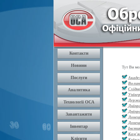
Тут Ви мо
Академ
Волин
Східн
Уніве
Держа
Дніпр
Дніпр
Донец
Донец
Інсти
Кам'я
Київс