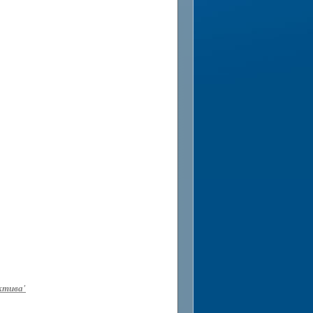
ктива'