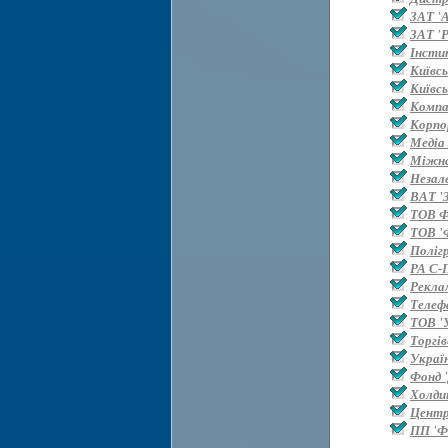
ЗАТ '
ЗАТ 'Р
Інсти
Київс
Київс
Компан
Корпо
Медіа
Міжна
Незал
ВАТ '
ТОВ 
ТОВ '
Поліг
РА С-
Рекла
Телефа
ТОВ '
Торгі
Украї
Фонд '
Холди
Центр
ПП 'Ф