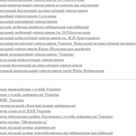
ький національний університет культури та мистецтв
нчуцький державний політехнічний університет
родний університет Соломона
нальний авіаційний університет
нальна медична академія підвищення кваліфікації
нальний медичний університет ім. О.О.Богомольця
нальний педагогічний університет ім. М.П.Драгоманова
альний тезнічний університет України 'Київський політехнічний інститут
нальний університет Києво-Могилянська академія
итий міжнародний університет 'Україна'
пільський педагогічний університет
вський державний політехнічний університет
вецький національний університет імені Юрія Федьковича
вна прикордонна служба України
вна служба зайнятості України
МВС України
опетровський обласний центр зайнятості
тут соціології НАН України
тут підготовки кадрів Державної служби зайнятості України
нет-газета 'Обозреватель'
ький міський центр зайнятості
кий міський центр перепідготовки та підвищення кваліфікації