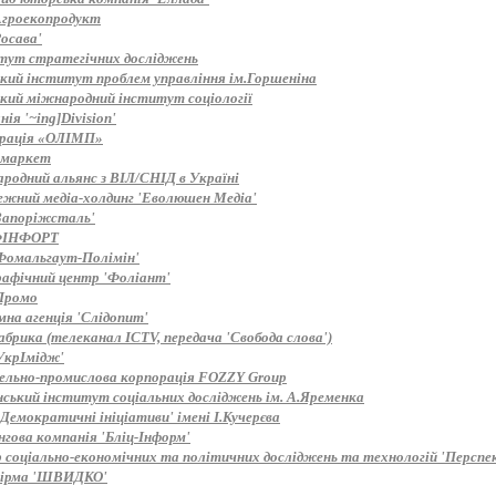
Агроекопродукт
осава'
тут стратегічних досліджень
ький інститут проблем управління ім.Горшеніна
ький міжнародний інститут соціології
ія '~ing]Division'
рація «ОЛІМП»
 маркет
родний альянс з ВІЛ/СНІД в Україні
ежний медіа-холдинг 'Еволюшен Медіа'
Запоріжсталь'
ФІНФОРТ
Фомальгаут-Полімін'
рафічний центр 'Фоліант'
Промо
мна агенція 'Слідопит'
брика (телеканал ICTV, передача 'Свобода слова')
УкрІмідж'
вельно-промислова корпорація FOZZY Group
нський інститут соціальних досліджень ім. А.Яременка
Демократичні ініціативи' імені І.Кучерєва
нгова компанія 'Бліц-Інформ'
 соціально-економічних та політичних досліджень та технологій 'Перспе
ірма 'ШВИДКО'