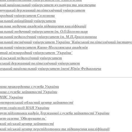
ький національний університет культури та мистецтв
нчуцький державний політехнічний університет
родний університет Соломона
нальний авіаційний університет
нальна медична академія підвищення кваліфікації
нальний медичний університет ім. О.О.Богомольця
нальний педагогічний університет ім. М.П.Драгоманова
альний тезнічний університет України 'Київський політехнічний інститут
нальний університет Києво-Могилянська академія
итий міжнародний університет 'Україна'
пільський педагогічний університет
вський державний політехнічний університет
вецький національний університет імені Юрія Федьковича
вна прикордонна служба України
вна служба зайнятості України
МВС України
опетровський обласний центр зайнятості
тут соціології НАН України
тут підготовки кадрів Державної служби зайнятості України
нет-газета 'Обозреватель'
ький міський центр зайнятості
кий міський центр перепідготовки та підвищення кваліфікації