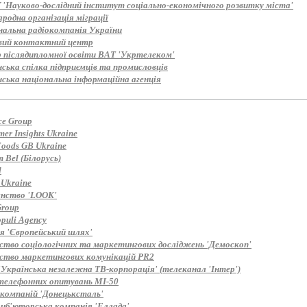
'Науково-дослідний інститут соціально-економічного розвитку міста'
одна організація міграції
нальна радіокомпанія України
вий контактний центр
 післядипломної освіти ВАТ 'Укртелеком'
ська спілка підприємців та промисловців
нська національна інформаційна агенція
ce Group
er Insights Ukraine
Foods GB Ukraine
 Bel (Білорусь)
d
 Ukraine
енство 'LOOK'
roup
puli Agency
ія 'Європейський шлях'
ство соціологічних та маркетингових досліджень 'Демоскоп'
ство маркетингових комунікацій PR2
'Українська незалежна ТВ-корпорація' (телеканал 'Інтер')
телефонних опитувань MI-50
 компаній 'Донецьксталь'
иб'юторська компанія 'Еллада'