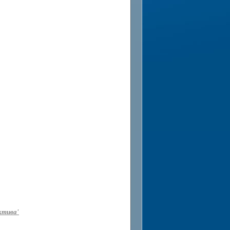
ктива'