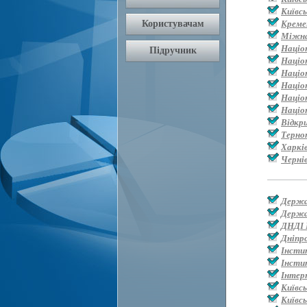
Київс
Креме
Міжна
Націо
Націо
Націо
Націо
Націон
Націо
Відкр
Терно
Харкі
Черні
Держа
Держа
ДНДІ 
Дніпр
Інсти
Інсти
Інтер
Київс
Київсь