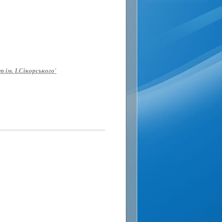
 ім. І.Сікорського'