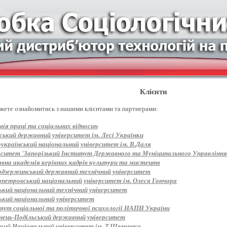
Клієнти
жете ознайомитись з нашими клієнтами та партнерами:
ія праці та соціальних відносин
ський державний університет ім. Лесі Українки
оукраїнський національний університет ім. В.Даля
рситет 'Запорізький Інститут Державного та Муніципального Управління
вна академія керівних кадрів культури та мистецтв
одзержинський державний технічний університет
опетровський національний університет ім. Олеся Гончара
ький національний технічний університет
ький національний університет
тут соціальної та політичної психології НАПН України
нець-Подільський державний університет
ький Національний університет ім. Т.Шевченка