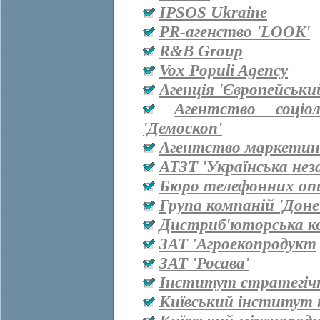
IPSOS Ukraine
PR-агенство 'LOOK'
R&B Group
Vox Populi Agency
Агенція 'Європейськи
Агентство соціо
'Демоскоп'
Агентство маркетинг
АТЗТ 'Українська нез
Бюро телефонних оп
Група компаній 'Дон
Дистриб'юторська ко
ЗАТ 'Агроекопродукт
ЗАТ 'Росава'
Інститут стратегіч
Київський інститут 