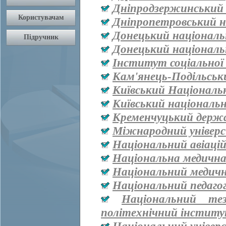
Дніпродзержинський
Дніпропетровський н
Донецький національ
Донецький національ
Інститут соціальної
Кам'янець-Подільськ
Київський Національ
Київський національ
Кременчуцький держа
Міжнародний універ
Національний авіаці
Національна медична 
Національний медичн
Національний педаго
Національний тез
політехнічний інститут