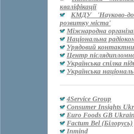
кваліфікації
КМДУ 'Науково-дос
розвитку міста'
Міжнародна організац
Національна радіоко
Урядовий контактни
Центр післядипломно
Українська спілка пі
Українська національ
4Service Group
Consumer Insights Ukr
Euro Foods GB Ukrai
Factum Bel (Білорусь)
Inmind