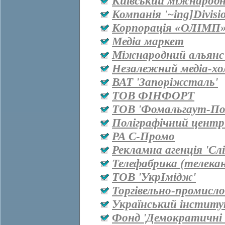
Київський міжнародн
Компанія '~ing]Divisi
Корпорація «ОЛІМП
Медіа маркет
Міжнародний альянс 
Незалежний медіа-хо
ВАТ 'Запоріжсталь'
ТОВ ФІНФОРТ
ТОВ 'Фомальгаут-Пол
Поліграфічний центр
РА С-Промо
Рекламна агенція 'Сл
Телефабрика (телекан
ТОВ 'УкрІмідж'
Торгівельно-промисл
Український інститу
Фонд 'Демократичні і