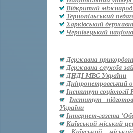
Національний універ
Відкритий міжнародн
Тернопільський педаг
Харківський державн
Чернівецький націон
Державна прикордон
Державна служба за
ДНДІ МВС України
Дніпропетровський о
Інститут соціології
Інститут підгото
України
Інтернет-газета 'Об
Київський міський ц
Київський міськи