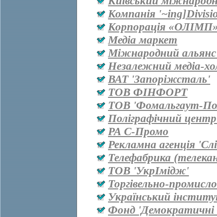
Київський міжнародн
Компанія '~ing]Divisi
Корпорація «ОЛІМП
Медіа маркет
Міжнародний альянс 
Незалежний медіа-хо
ВАТ 'Запоріжсталь'
ТОВ ФІНФОРТ
ТОВ 'Фомальгаут-Пол
Поліграфічний центр
РА С-Промо
Рекламна агенція 'Сл
Телефабрика (телекан
ТОВ 'УкрІмідж'
Торгівельно-промисл
Український інститу
Фонд 'Демократичні і