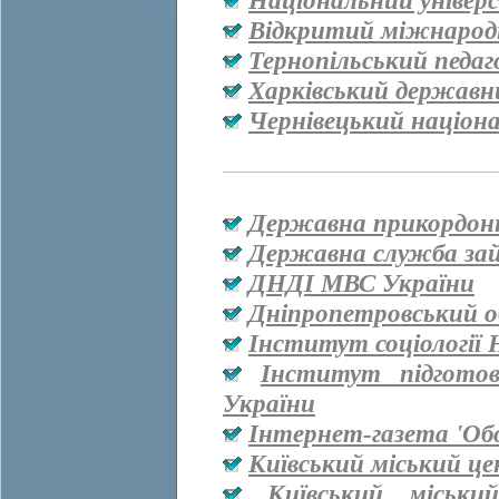
Національний універ
Відкритий міжнародн
Тернопільський педаг
Харківський державн
Чернівецький націон
Державна прикордон
Державна служба за
ДНДІ МВС України
Дніпропетровський о
Інститут соціології
Інститут підгото
України
Інтернет-газета 'Об
Київський міський ц
Київський міськи