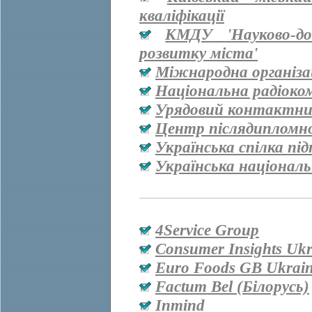
кваліфікації
КМДУ 'Науково-дос
розвитку міста'
Міжнародна організац
Національна радіоко
Урядовий контактни
Центр післядипломно
Українська спілка пі
Українська національ
4Service Group
Consumer Insights Ukr
Euro Foods GB Ukrai
Factum Bel (Білорусь)
Inmind