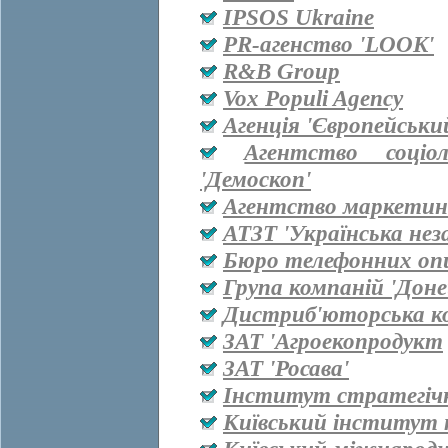
IPSOS Ukraine
PR-агенство 'LOOK'
R&B Group
Vox Populi Agency
Агенція 'Європейськи
Агентство соціо
'Демоскоп'
Агентство маркетинг
АТЗТ 'Українська нез
Бюро телефонних оп
Група компаній 'Дон
Дистриб'юторська ко
ЗАТ 'Агроекопродукт
ЗАТ 'Росава'
Інститут стратегіч
Київський інститут 