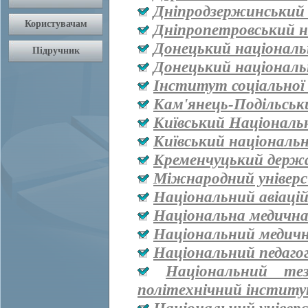
Дніпродзержинський
Дніпропетровський н
Донецький національ
Донецький національ
Інститут соціальної
Кам'янець-Подільськ
Київський Національ
Київський національ
Кременчуцький держа
Міжнародний універ
Національний авіаці
Національна медична 
Національний медичн
Національний педаго
Національний тез
політехнічний інститут