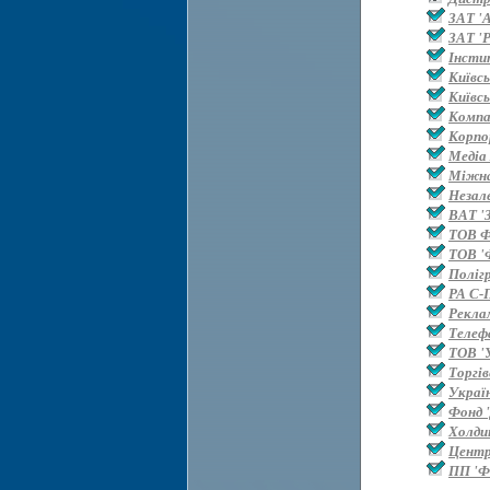
ЗАТ '
ЗАТ 'Р
Інсти
Київс
Київс
Компан
Корпо
Медіа
Міжна
Незал
ВАТ '
ТОВ 
ТОВ '
Поліг
РА С-
Рекла
Телефа
ТОВ '
Торгі
Украї
Фонд '
Холди
Центр
ПП 'Ф