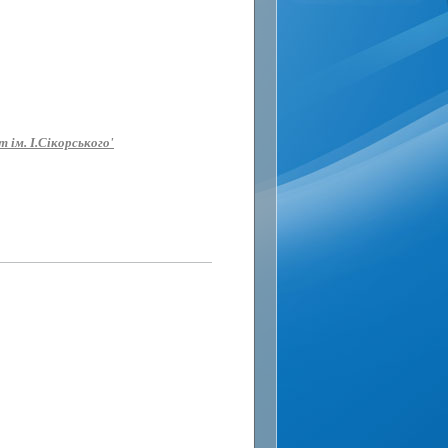
 ім. І.Сікорського'