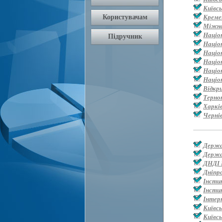
Київс
Креме
Міжна
Націо
Націо
Націо
Націо
Націон
Націо
Відкр
Терно
Харкі
Черні
Держа
Держа
ДНДІ 
Дніпр
Інсти
Інсти
Інтер
Київс
Київсь