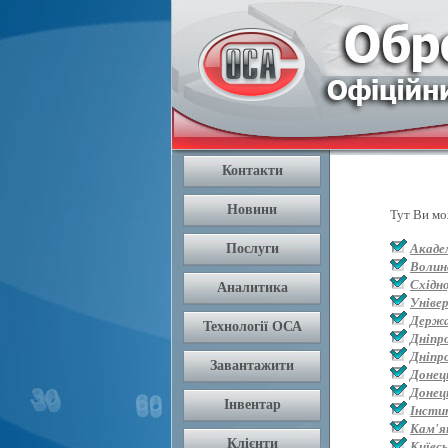
Тут Ви мо
Академ
Волин
Східн
Уніве
Держа
Дніпр
Дніпр
Донец
Донец
Інсти
Кам'я
Київс