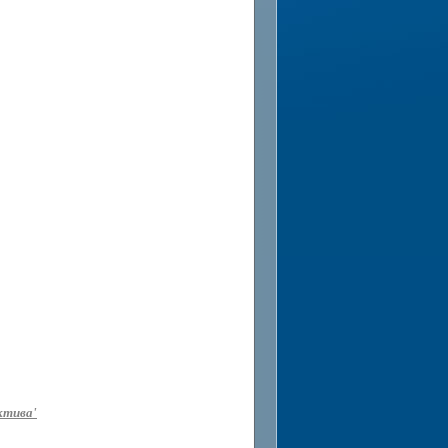
ктива'