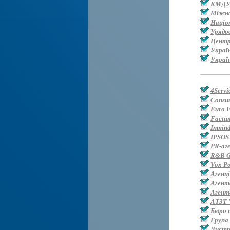
КМДУ 
Міжнар
Націо
Урядо
Центр
Україн
Украї
4Servi
Consum
Euro 
Factum
Inmin
IPSOS
PR-аг
R&B G
Vox Po
Агенц
Агент
Агент
АТЗТ 
Бюро 
Група
Дистр