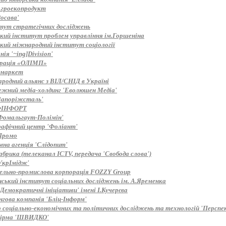
Агроекопродукт
осава'
тут стратегічних досліджень
ький інститут проблем управління ім.Горшеніна
ький міжнародний інститут соціології
ія '~ing]Division'
рація «ОЛІМП»
 маркет
родний альянс з ВІЛ/СНІД в Україні
ежний медіа-холдинг 'Еволюшен Медіа'
Запоріжсталь'
ФІНФОРТ
Фомальгаут-Полімін'
рафічний центр 'Фоліант'
Промо
мна агенція 'Слідопит'
брика (телеканал ICTV, передача 'Свобода слова')
УкрІмідж'
вельно-промислова корпорація FOZZY Group
нський інститут соціальних досліджень ім. А.Яременка
Демократичні ініціативи' імені І.Кучерєва
нгова компанія 'Бліц-Інформ'
 соціально-економічних та політичних досліджень та технологій 'Перспе
ірма 'ШВИДКО'