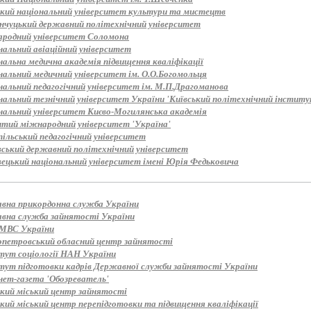
ький національний університет культури та мистецтв
нчуцький державний політехнічний університет
родний університет Соломона
нальний авіаційний університет
нальна медична академія підвищення кваліфікації
нальний медичний університет ім. О.О.Богомольця
нальний педагогічний університет ім. М.П.Драгоманова
альний тезнічний університет України 'Київський політехнічний інститут
нальний університет Києво-Могилянська академія
итий міжнародний університет 'Україна'
пільський педагогічний університет
вський державний політехнічний університет
вецький національний університет імені Юрія Федьковича
вна прикордонна служба України
вна служба зайнятості України
МВС України
опетровський обласний центр зайнятості
тут соціології НАН України
тут підготовки кадрів Державної служби зайнятості України
нет-газета 'Обозреватель'
ький міський центр зайнятості
кий міський центр перепідготовки та підвищення кваліфікації