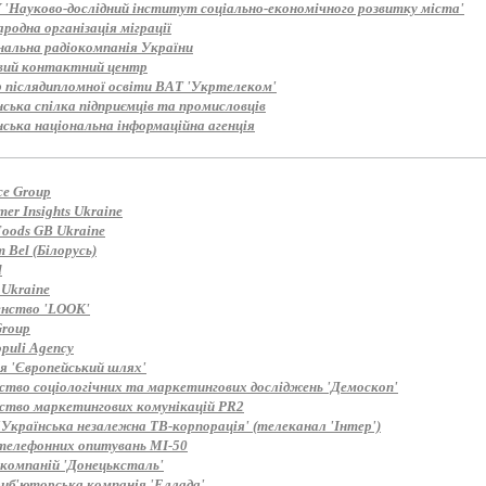
'Науково-дослідний інститут соціально-економічного розвитку міста'
одна організація міграції
нальна радіокомпанія України
вий контактний центр
 післядипломної освіти ВАТ 'Укртелеком'
ська спілка підприємців та промисловців
нська національна інформаційна агенція
ce Group
er Insights Ukraine
Foods GB Ukraine
 Bel (Білорусь)
d
 Ukraine
енство 'LOOK'
roup
puli Agency
ія 'Європейський шлях'
ство соціологічних та маркетингових досліджень 'Демоскоп'
ство маркетингових комунікацій PR2
'Українська незалежна ТВ-корпорація' (телеканал 'Інтер')
телефонних опитувань MI-50
 компаній 'Донецьксталь'
иб'юторська компанія 'Еллада'