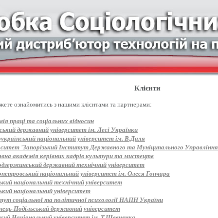
Клієнти
жете ознайомитись з нашими клієнтами та партнерами:
ія праці та соціальних відносин
ський державний університет ім. Лесі Українки
оукраїнський національний університет ім. В.Даля
рситет 'Запорізький Інститут Державного та Муніципального Управління
вна академія керівних кадрів культури та мистецтв
одзержинський державний технічний університет
опетровський національний університет ім. Олеся Гончара
ький національний технічний університет
ький національний університет
тут соціальної та політичної психології НАПН України
нець-Подільський державний університет
ький Національний університет ім. Т.Шевченка