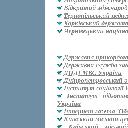
Національний універ
Відкритий міжнародн
Тернопільський педаг
Харківський державн
Чернівецький націон
Державна прикордон
Державна служба за
ДНДІ МВС України
Дніпропетровський о
Інститут соціології
Інститут підгото
України
Інтернет-газета 'Об
Київський міський ц
Київський міськи