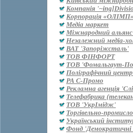
Київський міжнародн
Компанія '~ing]Divisi
Корпорація «ОЛІМП
Медіа маркет
Міжнародний альянс 
Незалежний медіа-хо
ВАТ 'Запоріжсталь'
ТОВ ФІНФОРТ
ТОВ 'Фомальгаут-Пол
Поліграфічний центр
РА С-Промо
Рекламна агенція 'Сл
Телефабрика (телекан
ТОВ 'УкрІмідж'
Торгівельно-промисл
Український інститу
Фонд 'Демократичні і