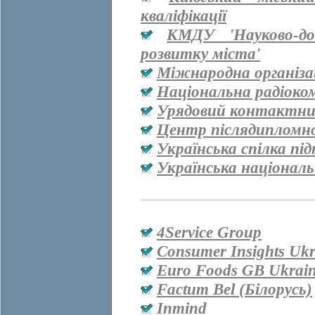
кваліфікації
КМДУ 'Науково-дос
розвитку міста'
Міжнародна організац
Національна радіоко
Урядовий контактни
Центр післядипломно
Українська спілка пі
Українська національ
4Service Group
Consumer Insights Ukr
Euro Foods GB Ukrai
Factum Bel (Білорусь)
Inmind