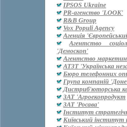
IPSOS Ukraine
PR-агенство 'LOOK'
R&B Group
Vox Populi Agency
Агенція 'Європейськи
Агентство соціо
'Демоскоп'
Агентство маркетинг
АТЗТ 'Українська нез
Бюро телефонних оп
Група компаній 'Дон
Дистриб'юторська ко
ЗАТ 'Агроекопродукт
ЗАТ 'Росава'
Інститут стратегіч
Київський інститут 