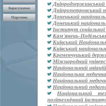
Дніпродзержинський
Дніпропетровський н
Донецький національ
Донецький національ
Інститут соціальної
Кам'янець-Подільськ
Київський Національ
Київський національ
Кременчуцький держа
Міжнародний універ
Національний авіаці
Національна медична 
Національний медичн
Національний педаго
Національний тез
політехнічний інститут