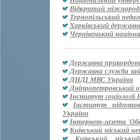
Національний універ
Відкритий міжнародн
Тернопільський педаг
Харківський державн
Чернівецький націон
Державна прикордон
Державна служба за
ДНДІ МВС України
Дніпропетровський о
Інститут соціології
Інститут підгото
України
Інтернет-газета 'Об
Київський міський ц
Київський міськи