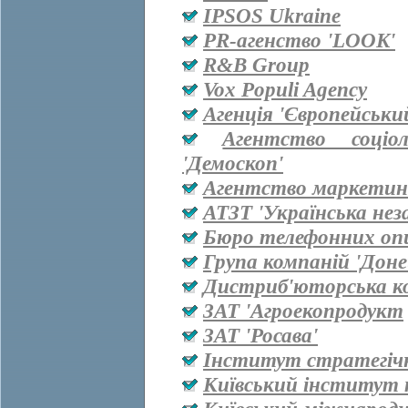
IPSOS Ukraine
PR-агенство 'LOOK'
R&B Group
Vox Populi Agency
Агенція 'Європейськи
Агентство соціо
'Демоскоп'
Агентство маркетинг
АТЗТ 'Українська нез
Бюро телефонних оп
Група компаній 'Дон
Дистриб'юторська ко
ЗАТ 'Агроекопродукт
ЗАТ 'Росава'
Інститут стратегіч
Київський інститут 