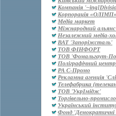
Київський міжнародн
Компанія '~ing]Divisi
Корпорація «ОЛІМП
Медіа маркет
Міжнародний альянс 
Незалежний медіа-хо
ВАТ 'Запоріжсталь'
ТОВ ФІНФОРТ
ТОВ 'Фомальгаут-Пол
Поліграфічний центр
РА С-Промо
Рекламна агенція 'Сл
Телефабрика (телекан
ТОВ 'УкрІмідж'
Торгівельно-промисл
Український інститу
Фонд 'Демократичні і