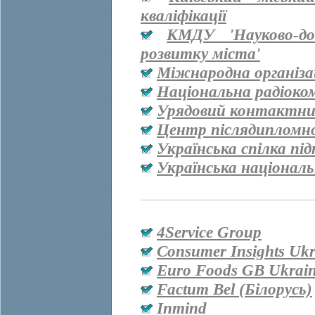
кваліфікації
КМДУ 'Науково-дос
розвитку міста'
Міжнародна організац
Національна радіоко
Урядовий контактни
Центр післядипломно
Українська спілка пі
Українська національ
4Service Group
Consumer Insights Ukr
Euro Foods GB Ukrai
Factum Bel (Білорусь)
Inmind