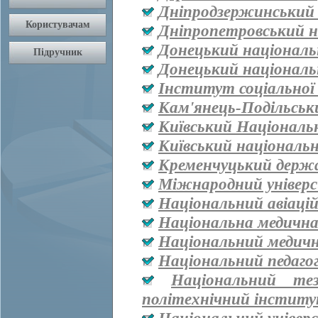
Дніпродзержинський
Дніпропетровський н
Донецький національ
Донецький національ
Інститут соціальної
Кам'янець-Подільськ
Київський Національ
Київський національ
Кременчуцький держа
Міжнародний універ
Національний авіаці
Національна медична 
Національний медичн
Національний педаго
Національний тез
політехнічний інститут