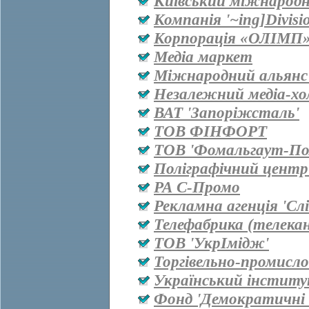
Київський міжнародн
Компанія '~ing]Divisi
Корпорація «ОЛІМП
Медіа маркет
Міжнародний альянс 
Незалежний медіа-хо
ВАТ 'Запоріжсталь'
ТОВ ФІНФОРТ
ТОВ 'Фомальгаут-Пол
Поліграфічний центр
РА С-Промо
Рекламна агенція 'Сл
Телефабрика (телекан
ТОВ 'УкрІмідж'
Торгівельно-промисл
Український інститу
Фонд 'Демократичні і