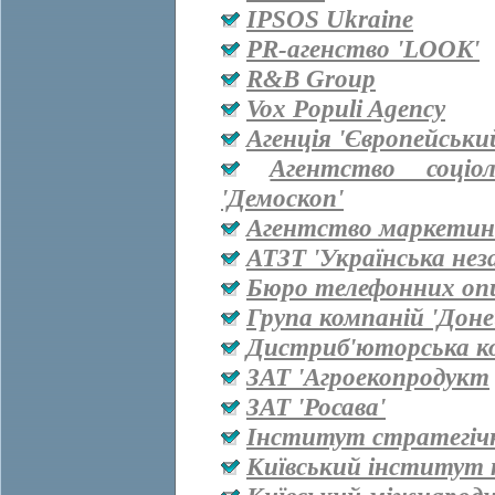
IPSOS Ukraine
PR-агенство 'LOOK'
R&B Group
Vox Populi Agency
Агенція 'Європейськи
Агентство соціо
'Демоскоп'
Агентство маркетинг
АТЗТ 'Українська нез
Бюро телефонних оп
Група компаній 'Дон
Дистриб'юторська ко
ЗАТ 'Агроекопродукт
ЗАТ 'Росава'
Інститут стратегіч
Київський інститут 