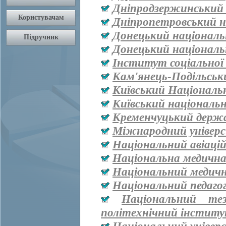
Дніпродзержинський
Дніпропетровський н
Донецький національ
Донецький національ
Інститут соціальної
Кам'янець-Подільськ
Київський Національ
Київський національ
Кременчуцький держа
Міжнародний універ
Національний авіаці
Національна медична 
Національний медичн
Національний педаго
Національний тез
політехнічний інститут