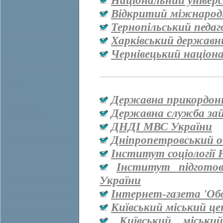
Національний універ
Відкритий міжнародн
Тернопільський педаг
Харківський державн
Чернівецький націон
Державна прикордон
Державна служба за
ДНДІ МВС України
Дніпропетровський о
Інститут соціології
Інститут підгото
України
Інтернет-газета 'Об
Київський міський ц
Київський міськи