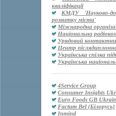
кваліфікації
КМДУ 'Науково-дос
розвитку міста'
Міжнародна організац
Національна радіоко
Урядовий контактни
Центр післядипломно
Українська спілка пі
Українська національ
4Service Group
Consumer Insights Ukr
Euro Foods GB Ukrai
Factum Bel (Білорусь)
Inmind