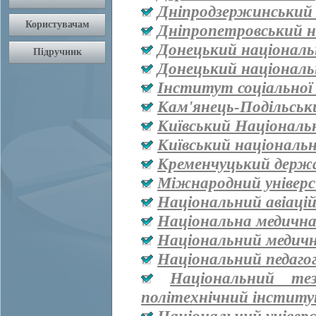
Дніпродзержинський
Дніпропетровський н
Донецький національ
Донецький національ
Інститут соціальної
Кам'янець-Подільськ
Київський Національ
Київський національ
Кременчуцький держа
Міжнародний універ
Національний авіаці
Національна медична 
Національний медичн
Національний педаго
Національний тез
політехнічний інститут