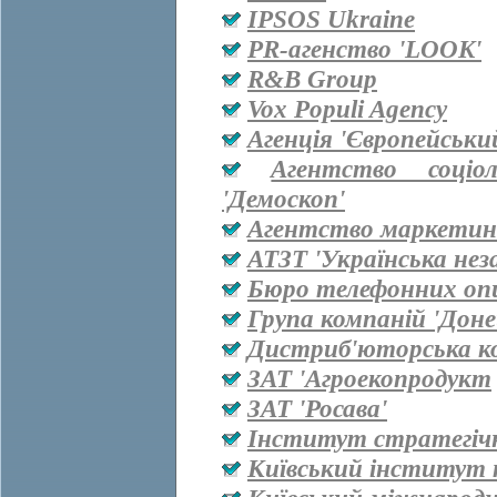
IPSOS Ukraine
PR-агенство 'LOOK'
R&B Group
Vox Populi Agency
Агенція 'Європейськи
Агентство соціо
'Демоскоп'
Агентство маркетинг
АТЗТ 'Українська нез
Бюро телефонних оп
Група компаній 'Дон
Дистриб'юторська ко
ЗАТ 'Агроекопродукт
ЗАТ 'Росава'
Інститут стратегіч
Київський інститут 