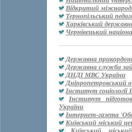
Національний універ
Відкритий міжнародн
Тернопільський педаг
Харківський державн
Чернівецький націон
Державна прикордон
Державна служба за
ДНДІ МВС України
Дніпропетровський о
Інститут соціології
Інститут підгото
України
Інтернет-газета 'Об
Київський міський ц
Київський міськи