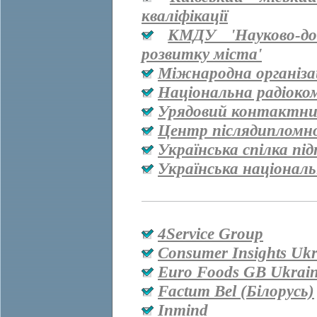
кваліфікації
КМДУ 'Науково-дос
розвитку міста'
Міжнародна організац
Національна радіоко
Урядовий контактни
Центр післядипломно
Українська спілка пі
Українська національ
4Service Group
Consumer Insights Ukr
Euro Foods GB Ukrai
Factum Bel (Білорусь)
Inmind