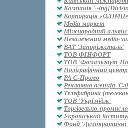
Київський міжнародн
Компанія '~ing]Divisi
Корпорація «ОЛІМП
Медіа маркет
Міжнародний альянс 
Незалежний медіа-хо
ВАТ 'Запоріжсталь'
ТОВ ФІНФОРТ
ТОВ 'Фомальгаут-Пол
Поліграфічний центр
РА С-Промо
Рекламна агенція 'Сл
Телефабрика (телекан
ТОВ 'УкрІмідж'
Торгівельно-промисл
Український інститу
Фонд 'Демократичні і