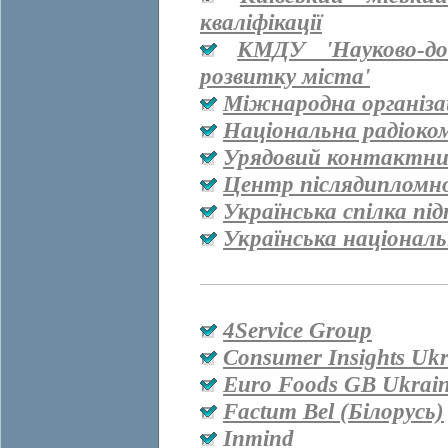
кваліфікації
КМДУ 'Науково-дос
розвитку міста'
Міжнародна організац
Національна радіоко
Урядовий контактни
Центр післядипломно
Українська спілка пі
Українська національ
4Service Group
Consumer Insights Ukr
Euro Foods GB Ukrai
Factum Bel (Білорусь)
Inmind