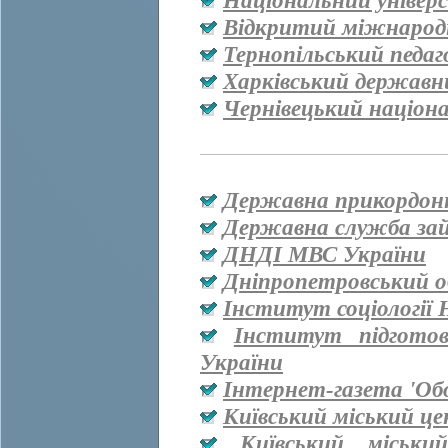
Національний універ
Відкритий міжнародн
Тернопільський педаг
Харківський державн
Чернівецький націон
Державна прикордон
Державна служба за
ДНДІ МВС України
Дніпропетровський о
Інститут соціології
Інститут підгото
України
Інтернет-газета 'Об
Київський міський ц
Київський міськи