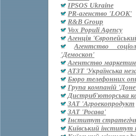
IPSOS Ukraine
PR-агенство 'LOOK'
R&B Group
Vox Populi Agency
Агенція 'Європейськи
Агентство соціо
'Демоскоп'
Агентство маркетинг
АТЗТ 'Українська нез
Бюро телефонних оп
Група компаній 'Дон
Дистриб'юторська ко
ЗАТ 'Агроекопродукт
ЗАТ 'Росава'
Інститут стратегіч
Київський інститут 