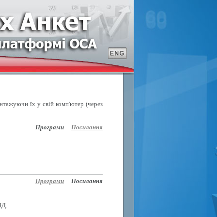
антажуючи їх у свій комп'ютер (через
Програми
Посилання
Програми
Посилання
НД.