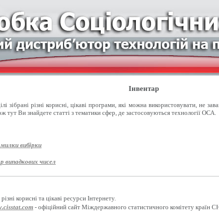
Інвентар
лі зібрані різні корисні, цікаві програми, які можна використовувати, не зав
ож тут Ви знайдете статті з тематики сфер, де застосовуються технології ОСА.
омилки вибірки
р випадкових чисел
різні корисні та цікаві ресурси Інтернету.
.cisstat.com
- офіційний сайт Міждержавного статистичного комітету країн С