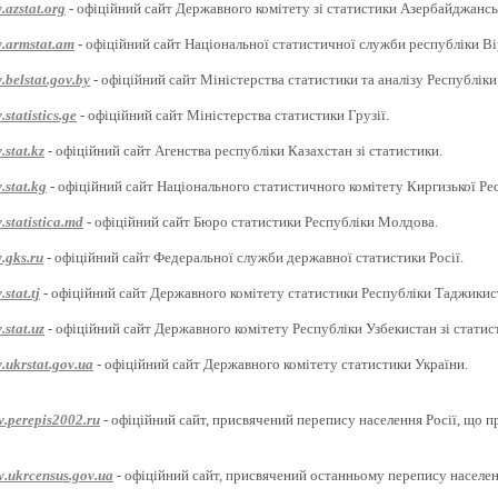
.azstat.org
- офіційний сайт Державного комітету зі статистики Азербайджансь
w.armstat.am
- офіційний сайт Національної статистичної служби республіки Ві
.belstat.gov.by
- офіційний сайт Міністерства статистики та аналізу Республіки
statistics.ge
- офіційний сайт Міністерства статистики Грузії.
.stat.kz
- офіційний сайт Агенства республіки Казахстан зі статистики.
.stat.kg
- офіційний сайт Національного статистичного комітету Киргизької Ре
.statistica.md
- офіційний сайт Бюро статистики Республіки Молдова.
.gks.ru
- офіційний сайт Федеральної служби державної статистики Росії.
stat.tj
- офіційний сайт Державного комітету статистики Республіки Таджикис
.stat.uz
- офіційний сайт Державного комітету Республіки Узбекистан зі статис
.ukrstat.gov.ua
- офіційний сайт Державного комітету статистики України.
w.perepis2002.ru
- офіційний сайт, присвячений перепису населення Росії, що п
w.ukrcensus.gov.ua
- офіційний сайт, присвячений останньому перепису населен