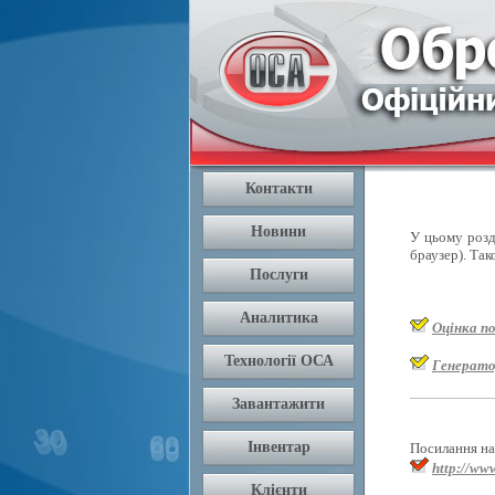
У цьому розді
браузер). Так
Оцінка п
Генерато
Посилання на 
http://www