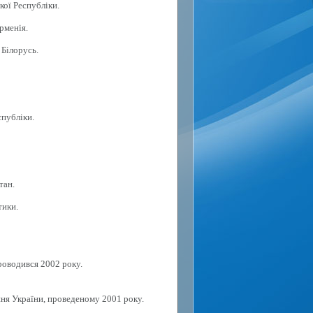
кої Республіки.
рменія.
 Білорусь.
спубліки.
тан.
тики.
роводився 2002 року.
ня України, проведеному 2001 року.