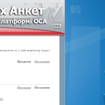
антажуючи їх у свій комп'ютер (через
Програми
Посилання
Програми
Посилання
НД.