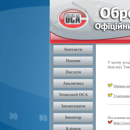
У цьому розді
браузер). Так
Оцінка п
Генерато
Посилання на 
http://www