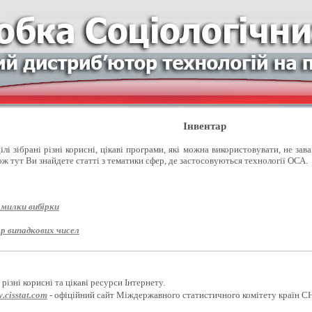
Інвентар
лі зібрані різні корисні, цікаві програми, які можна використовувати, не зав
ож тут Ви знайдете статті з тематики сфер, де застосовуються технології ОСА.
омилки вибірки
р випадкових чисел
різні корисні та цікаві ресурси Інтернету.
.cisstat.com
- офіційний сайт Міждержавного статистичного комітету країн С