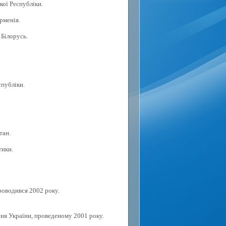
кої Республіки.
рменія.
 Білорусь.
спубліки.
тан.
тики.
роводився 2002 року.
ня України, проведеному 2001 року.