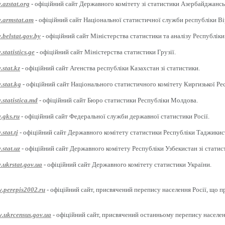
.azstat.org
- офіційний сайт Державного комітету зі статистики Азербайджансь
w.armstat.am
- офіційний сайт Національної статистичної служби республіки Ві
.belstat.gov.by
- офіційний сайт Міністерства статистики та аналізу Республіки
statistics.ge
- офіційний сайт Міністерства статистики Грузії.
.stat.kz
- офіційний сайт Агенства республіки Казахстан зі статистики.
.stat.kg
- офіційний сайт Національного статистичного комітету Киргизької Ре
.statistica.md
- офіційний сайт Бюро статистики Республіки Молдова.
.gks.ru
- офіційний сайт Федеральної служби державної статистики Росії.
stat.tj
- офіційний сайт Державного комітету статистики Республіки Таджикис
.stat.uz
- офіційний сайт Державного комітету Республіки Узбекистан зі статис
.ukrstat.gov.ua
- офіційний сайт Державного комітету статистики України.
w.perepis2002.ru
- офіційний сайт, присвячений перепису населення Росії, що п
w.ukrcensus.gov.ua
- офіційний сайт, присвячений останньому перепису населен