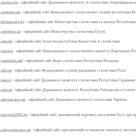
.azstat.org
- офіційний сайт Державного комітету зі статистики Азербайджансь
w.armstat.am
- офіційний сайт Національної статистичної служби республіки Ві
.belstat.gov.by
- офіційний сайт Міністерства статистики та аналізу Республіки
statistics.ge
- офіційний сайт Міністерства статистики Грузії.
.stat.kz
- офіційний сайт Агенства республіки Казахстан зі статистики.
.stat.kg
- офіційний сайт Національного статистичного комітету Киргизької Ре
.statistica.md
- офіційний сайт Бюро статистики Республіки Молдова.
.gks.ru
- офіційний сайт Федеральної служби державної статистики Росії.
stat.tj
- офіційний сайт Державного комітету статистики Республіки Таджикис
.stat.uz
- офіційний сайт Державного комітету Республіки Узбекистан зі статис
.ukrstat.gov.ua
- офіційний сайт Державного комітету статистики України.
w.perepis2002.ru
- офіційний сайт, присвячений перепису населення Росії, що п
w.ukrcensus.gov.ua
- офіційний сайт, присвячений останньому перепису населен