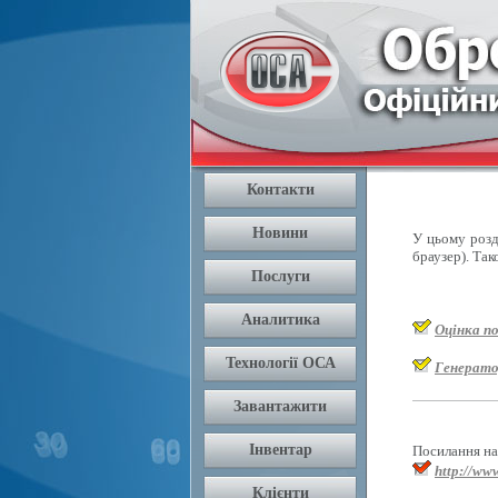
У цьому розді
браузер). Так
Оцінка п
Генерато
Посилання на 
http://www