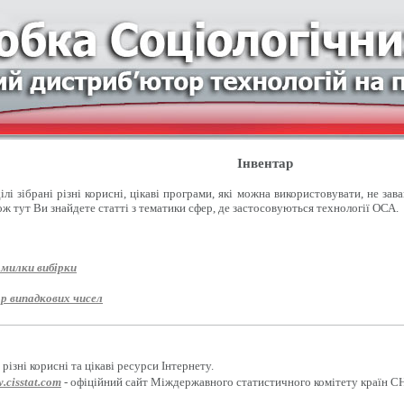
Інвентар
лі зібрані різні корисні, цікаві програми, які можна використовувати, не зав
ож тут Ви знайдете статті з тематики сфер, де застосовуються технології ОСА.
омилки вибірки
р випадкових чисел
різні корисні та цікаві ресурси Інтернету.
.cisstat.com
- офіційний сайт Міждержавного статистичного комітету країн С