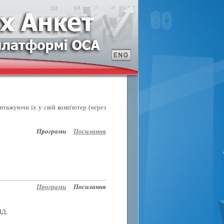
антажуючи їх у свій комп'ютер (через
Програми
Посилання
Програми
Посилання
НД.