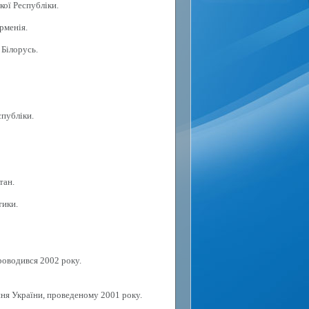
кої Республіки.
рменія.
 Білорусь.
спубліки.
тан.
тики.
роводився 2002 року.
ня України, проведеному 2001 року.