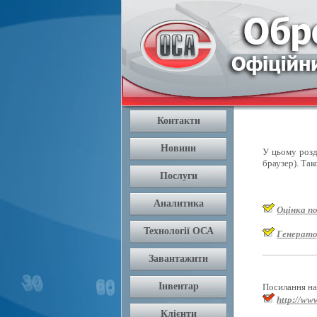
У цьому розді
браузер). Так
Оцінка п
Генерато
Посилання на 
http://www