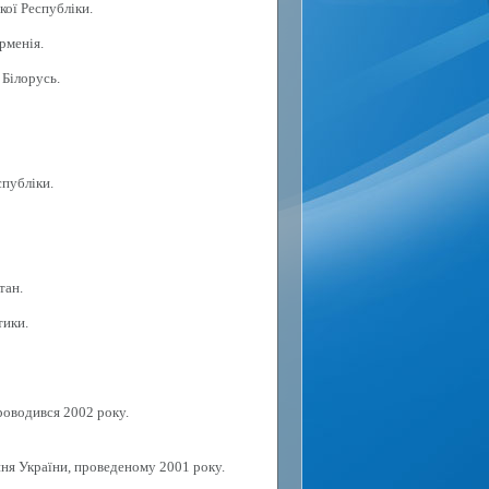
кої Республіки.
рменія.
 Білорусь.
спубліки.
тан.
тики.
роводився 2002 року.
ня України, проведеному 2001 року.