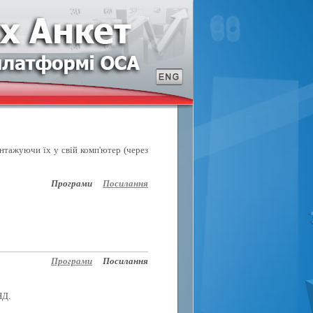
антажуючи їх у свій комп'ютер (через
Програми
Посилання
Програми
Посилання
НД.