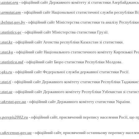
.azstat.org
- офіційний сайт Державного комітету зі статистики Азербайджансь
w.armstat.am
- офіційний сайт Національної статистичної служби республіки Ві
.belstat.gov.by
- офіційний сайт Міністерства статистики та аналізу Республіки
statistics.ge
- офіційний сайт Міністерства статистики Грузії.
.stat.kz
- офіційний сайт Агенства республіки Казахстан зі статистики.
.stat.kg
- офіційний сайт Національного статистичного комітету Киргизької Ре
.statistica.md
- офіційний сайт Бюро статистики Республіки Молдова.
.gks.ru
- офіційний сайт Федеральної служби державної статистики Росії.
stat.tj
- офіційний сайт Державного комітету статистики Республіки Таджикис
.stat.uz
- офіційний сайт Державного комітету Республіки Узбекистан зі статис
.ukrstat.gov.ua
- офіційний сайт Державного комітету статистики України.
w.perepis2002.ru
- офіційний сайт, присвячений перепису населення Росії, що п
w.ukrcensus.gov.ua
- офіційний сайт, присвячений останньому перепису населен