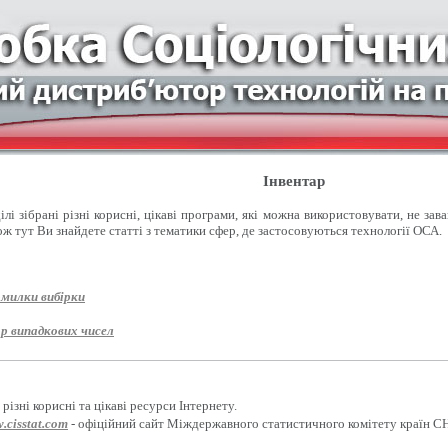
Інвентар
лі зібрані різні корисні, цікаві програми, які можна використовувати, не зав
ож тут Ви знайдете статті з тематики сфер, де застосовуються технології ОСА.
омилки вибірки
р випадкових чисел
різні корисні та цікаві ресурси Інтернету.
.cisstat.com
- офіційний сайт Міждержавного статистичного комітету країн С