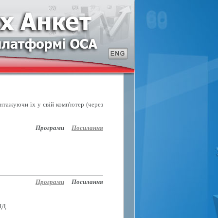
антажуючи їх у свій комп'ютер (через
Програми
Посилання
Програми
Посилання
НД.