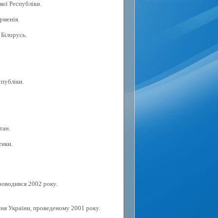
кої Республіки.
рменія.
 Білорусь.
спубліки.
тан.
тики.
роводився 2002 року.
ня України, проведеному 2001 року.