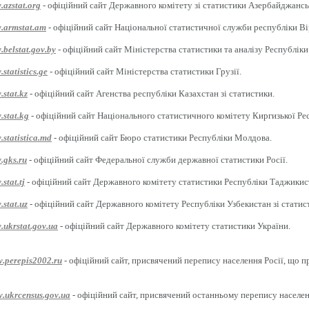
.azstat.org
- офіційний сайт Державного комітету зі статистики Азербайджансь
w.armstat.am
- офіційний сайт Національної статистичної служби республіки Ві
.belstat.gov.by
- офіційний сайт Міністерства статистики та аналізу Республіки
statistics.ge
- офіційний сайт Міністерства статистики Грузії.
.stat.kz
- офіційний сайт Агенства республіки Казахстан зі статистики.
.stat.kg
- офіційний сайт Національного статистичного комітету Киргизької Ре
.statistica.md
- офіційний сайт Бюро статистики Республіки Молдова.
.gks.ru
- офіційний сайт Федеральної служби державної статистики Росії.
stat.tj
- офіційний сайт Державного комітету статистики Республіки Таджикис
.stat.uz
- офіційний сайт Державного комітету Республіки Узбекистан зі статис
.ukrstat.gov.ua
- офіційний сайт Державного комітету статистики України.
w.perepis2002.ru
- офіційний сайт, присвячений перепису населення Росії, що п
w.ukrcensus.gov.ua
- офіційний сайт, присвячений останньому перепису населен