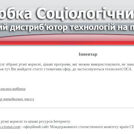
Інвентар
лі зібрані різні корисні, цікаві програми, які можна використовувати, не зав
ож тут Ви знайдете статті з тематики сфер, де застосовуються технології ОСА.
омилки вибірки
р випадкових чисел
різні корисні та цікаві ресурси Інтернету.
.cisstat.com
- офіційний сайт Міждержавного статистичного комітету країн С