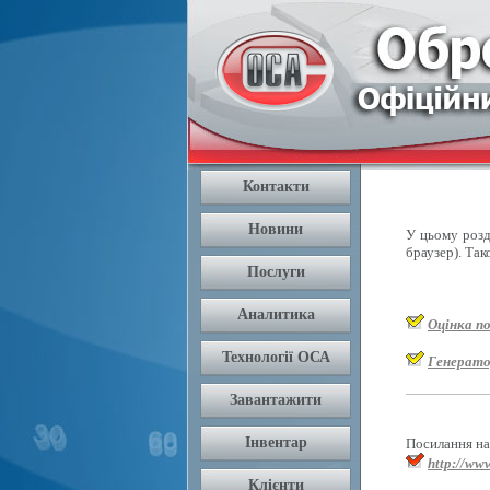
У цьому розді
браузер). Так
Оцінка п
Генерато
Посилання на 
http://www