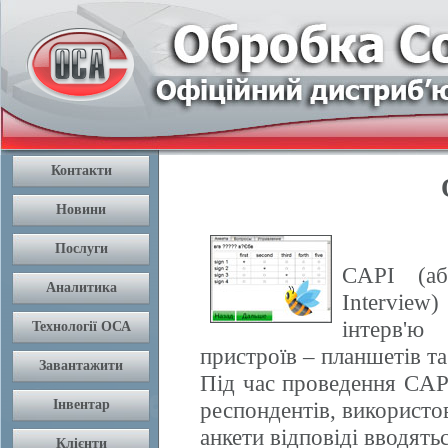
CAPI (абр
Intervie
інтерв'ю
пристроїв – планшетів та
Під час проведення CAP
респондентів, використо
анкети відповіді вводять