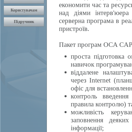
економити час та ресурси
над діями інтерв'юера
серверна програма в реа
пристроїв.
Пакет програм OCA CAPI
проста підготовка 
навичок програмуван
віддалене налаштув
через Internet (пла
офіс для встановлен
контроль введення
правила контролю) та
можливість керув
заповнення деяких
інформації;