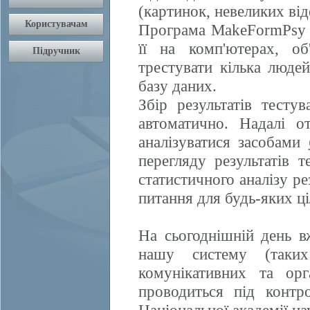
(картинок, невеликих від
Програма MakeFormPsy 
її на комп'ютерах, о
трестувати кілька людей
базу даних.
Збір результатів тесту
автоматично. Надалі о
аналізуватися засобами
перегляду результатів 
статистичного аналізу ре
питання для будь-яких ці
На сьогоднішній день в
нашу систему (таких
комунікативних та орга
проводиться під контро