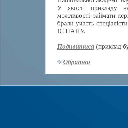
Національної академії н
У якості прикладу на
можливості займати кер
брали участь спеціалісти
ІС НАНУ.
Подивитися
(приклад бу
Обратно