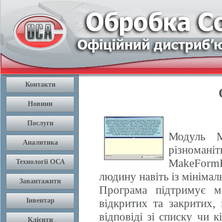
Модуль M
різноманіт
MakeFormP
людину навіть із мініма
Програма підтримує мо
відкритих та закритих,
відповіді зі списку чи 