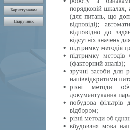
роботу з ознакам
порядковій шкалах, 
(для питань, що доп
відповіді); автома
відповідно до зада
відсутніх значень дл
підтримку методів гр
підтримку методів 
(факторний аналіз);
зручні засоби для 
напіввідкритими пита
різні методи обч
документування пара
побудова фільтрів 
відбором;
різні методи об'єдна
вбудована мова нап