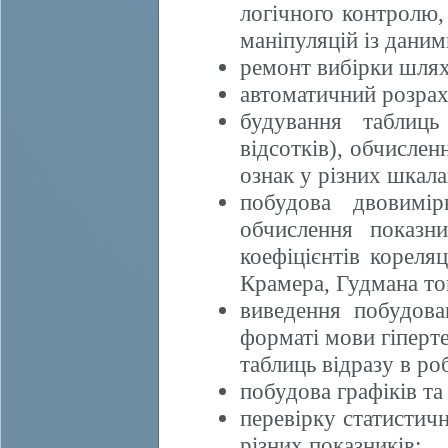
логічного контролю,
маніпуляцій із даним
ремонт вибірки шля
автоматичний розраху
будування таблиць
відсотків), обчислен
ознак у різних шкала
побудова двовимі
обчислення показни
коефіцієнтів кореляц
Крамера, Гудмана т
виведення побудова
форматі мови гіперт
таблиць відразу в ро
побудова графіків та
перевірку статистичн
різних показників;