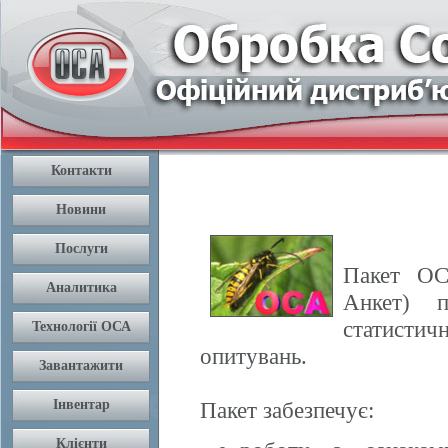
Пакет ОС
Анкет) п
статисти
опитувань.
Пакет забезпечує: