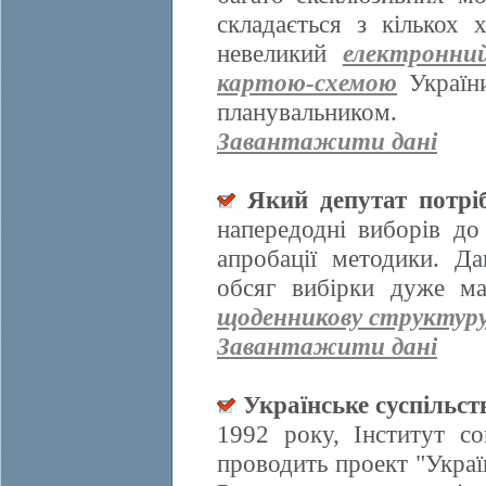
складається з кількох
невеликий
електронни
картою-схемою
України
планувальником.
Завантажити дані
Який депутат потрі
напередодні виборів д
апробації методики. Да
обсяг вибірки дуже ма
щоденникову структур
Завантажити дані
Українське суспільст
1992 року, Інститут со
проводить проект "Украї