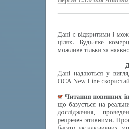
Версія 1.3.0 для Android
Дані є відкритими і мож
цілях. Будь-яке комер
можливе тільки за наявно
Д
Дані надаються у вигля
OCA New Line скористайт
Читання новинних ін
що базується на реальн
дослідження, провед
репрезентативними. Прое
багато ексклюзивних м