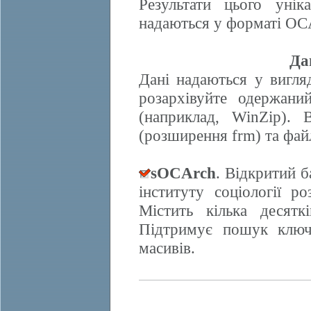
Результати цього унік
надаються у форматі OCA
Да
Дані надаються у вигляд
розархівуйте одержани
(наприклад, WinZip). 
(розширення frm) та фай
sOCArch
. Відкритий 
інституту соціології 
Містить кілька десят
Підтримує пошук ключо
масивів.