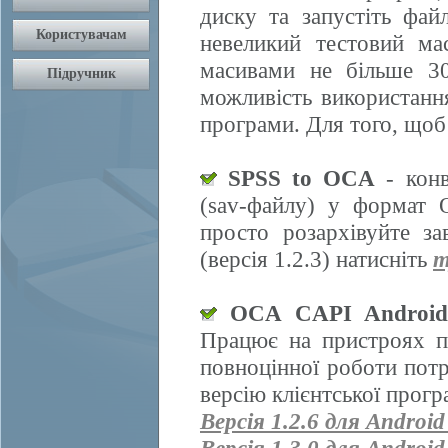
диску та запустіть фай
невеликий тестовий ма
масивами не більше 30
можливість використання
програми. Для того, щоб
SPSS to OCA
- конв
(sav-файлу) у формат 
просто розархівуйте з
(версія 1.2.3) натисніть
т
OCA CAPI Androi
Працює на пристроях п
повноцінної роботи пот
версію клієнтської прогр
Версія 1.2.6 для Android