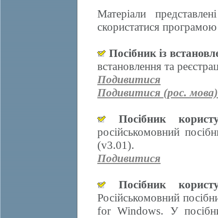
Матеріали представле
скористатися програмою 
Посібник із встанов
встановлення та реєстра
Подивитися
Подивитися (рос. мова)
Посібник корис
російськомовний посіб
(v3.01).
Подивитися
Посібник корис
Російськомовний посібн
for Windows. У посібн