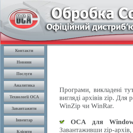
Програми, викладені ту
вигляді архівів zip. Дл
WinZip чи WinRar.
OCA для Window
Завантаживши zip-архів,