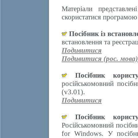
Матеріали представле
скористатися програмою 
Посібник із встанов
встановлення та реєстра
Подивитися
Подивитися (рос. мова)
Посібник корис
російськомовний посіб
(v3.01).
Подивитися
Посібник корис
Російськомовний посібн
for Windows. У посібн