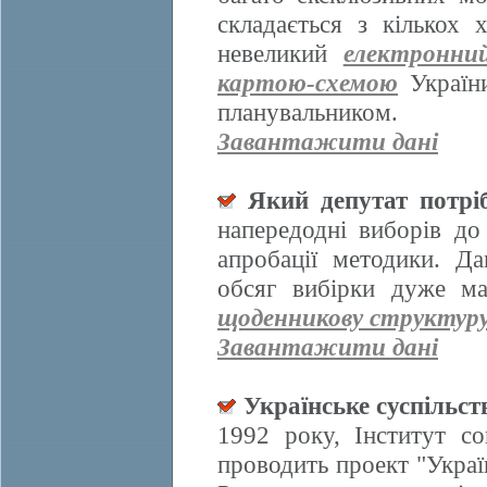
складається з кількох
невеликий
електронни
картою-схемою
України
планувальником.
Завантажити дані
Який депутат потрі
напередодні виборів д
апробації методики. Да
обсяг вибірки дуже ма
щоденникову структур
Завантажити дані
Українське суспільст
1992 року, Інститут со
проводить проект "Украї