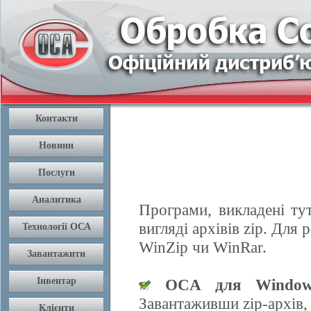
Програми, викладені ту
вигляді архівів zip. Дл
WinZip чи WinRar.
OCA для Window
Завантаживши zip-архів,