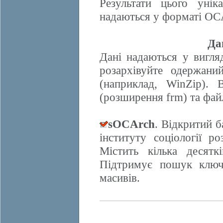
Результати цього унік
надаються у форматі OCA
Да
Дані надаються у вигляд
розархівуйте одержани
(наприклад, WinZip). 
(розширення frm) та фай
sOCArch
. Відкритий 
інституту соціології 
Містить кілька десят
Підтримує пошук ключо
масивів.