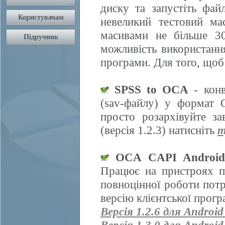
диску та запустіть фай
невеликий тестовий ма
масивами не більше 30
можливість використання
програми. Для того, щоб
SPSS to OCA
- конв
(sav-файлу) у формат 
просто розархівуйте з
(версія 1.2.3) натисніть
т
OCA CAPI Androi
Працює на пристроях п
повноцінної роботи пот
версію клієнтської прогр
Версія 1.2.6 для Android