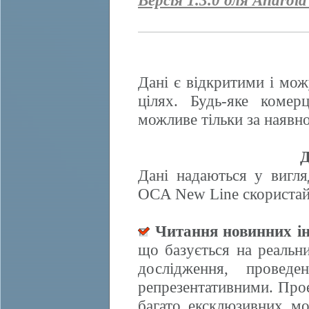
Версія 1.3.0 для Android
Дані є відкритими і мож
цілях. Будь-яке комер
можливе тільки за наявно
Д
Дані надаються у вигля
OCA New Line скористайт
Читання новинних ін
що базується на реальн
дослідження, провед
репрезентативними. Прое
багато ексклюзивних м