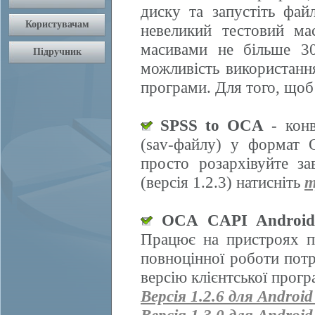
диску та запустіть фай
невеликий тестовий ма
масивами не більше 30
можливість використання
програми. Для того, щоб
SPSS to OCA
- конв
(sav-файлу) у формат 
просто розархівуйте з
(версія 1.2.3) натисніть
т
OCA CAPI Androi
Працює на пристроях п
повноцінної роботи пот
версію клієнтської прогр
Версія 1.2.6 для Android