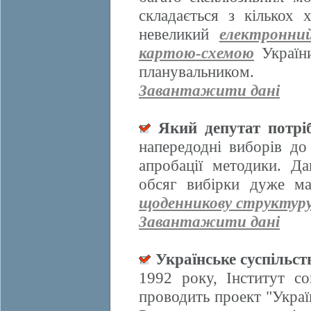
складається з кількох
невеликий
електронни
картою-схемою
України
планувальником.
Завантажити дані
Який депутат потрі
напередодні виборів д
апробації методики. Да
обсяг вибірки дуже ма
щоденникову структур
Завантажити дані
Українське суспільст
1992 року, Інститут со
проводить проект "Украї