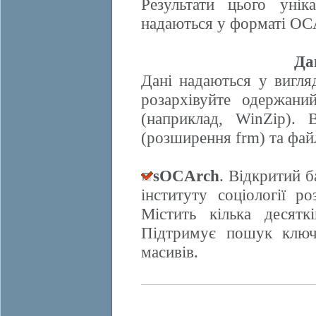
Результати цього унік
надаються у форматі OCA
Да
Дані надаються у вигляд
розархівуйте одержани
(наприклад, WinZip). 
(розширення frm) та фай
sOCArch
. Відкритий 
інституту соціології 
Містить кілька десят
Підтримує пошук ключо
масивів.