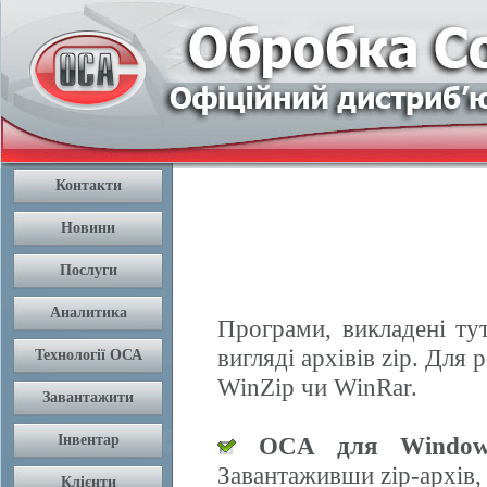
Програми, викладені ту
вигляді архівів zip. Дл
WinZip чи WinRar.
OCA для Window
Завантаживши zip-архів,