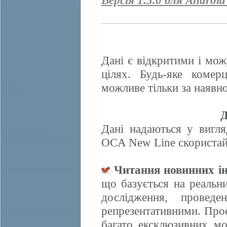
Версія 1.3.0 для Android
Дані є відкритими і мож
цілях. Будь-яке комер
можливе тільки за наявно
Д
Дані надаються у вигля
OCA New Line скористайт
Читання новинних ін
що базується на реальн
дослідження, провед
репрезентативними. Прое
багато ексклюзивних м