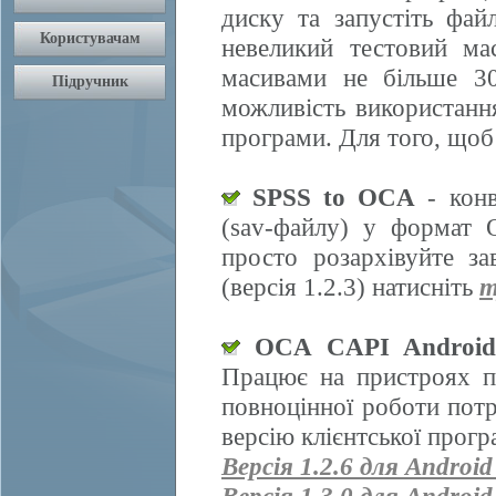
диску та запустіть фай
невеликий тестовий ма
масивами не більше 30
можливість використання
програми. Для того, щоб
SPSS to OCA
- конв
(sav-файлу) у формат 
просто розархівуйте з
(версія 1.2.3) натисніть
т
OCA CAPI Androi
Працює на пристроях п
повноцінної роботи пот
версію клієнтської прогр
Версія 1.2.6 для Android