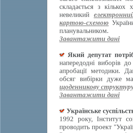
складається з кількох
невеликий
електронни
картою-схемою
України
планувальником.
Завантажити дані
Який депутат потрі
напередодні виборів д
апробації методики. Да
обсяг вибірки дуже ма
щоденникову структур
Завантажити дані
Українське суспільст
1992 року, Інститут со
проводить проект "Украї