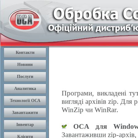
Програми, викладені ту
вигляді архівів zip. Дл
WinZip чи WinRar.
OCA для Window
Завантаживши zip-архів,