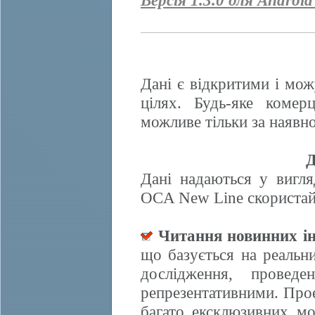
Версія 1.3.0 для Android
Дані є відкритими і мож
цілях. Будь-яке комер
можливе тільки за наявно
Д
Дані надаються у вигля
OCA New Line скористайт
Читання новинних ін
що базується на реальн
дослідження, провед
репрезентативними. Прое
багато ексклюзивних м