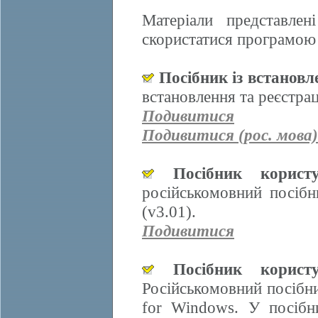
Матеріали представле
скористатися програмою 
Посібник із встанов
встановлення та реєстра
Подивитися
Подивитися (рос. мова)
Посібник корис
російськомовний посіб
(v3.01).
Подивитися
Посібник корис
Російськомовний посібн
for Windows. У посібн