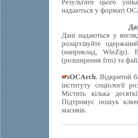
Результати цього унік
надаються у форматі OCA
Да
Дані надаються у вигляд
розархівуйте одержани
(наприклад, WinZip). 
(розширення frm) та фай
sOCArch
. Відкритий 
інституту соціології 
Містить кілька десят
Підтримує пошук ключо
масивів.