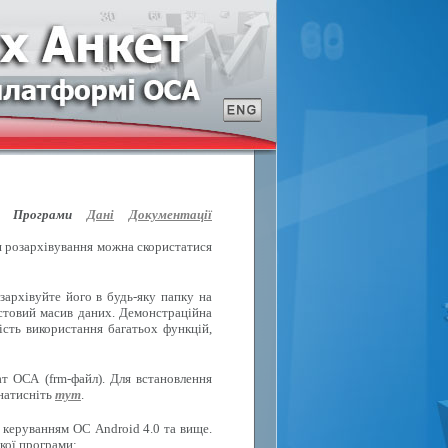
Програми
Дані
Документації
ля розархівування можна скористатися
зархівуйте його в будь-яку папку на
естовий масив даних. Демонстраційна
ість використання багатьох функцій,
т ОСА (frm-файл). Для встановлення
 натисніть
тут
.
 керуванням ОС Android 4.0 та вище.
кої програми: