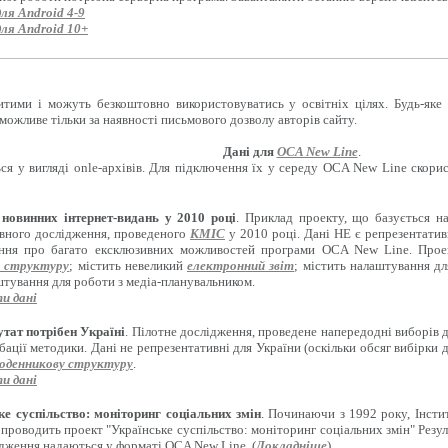
для Android 4-9
для Android 10+
итими і можуть безкоштовно використовуватись у освітніх цілях. Будь-яке
можливе тільки за наявності письмового дозволу авторів сайту.
Дані для
OCA New Line
.
ся у вигляді onle-архівів. Для підключення їх у середу OCA New Line скори
новинних інтернет-видань у 2010 році
. Приклад проекту, що базується н
вного дослідження, проведеного
КМІС
у 2010 році. Дані НЕ є репрезентати
ення про багато ексклюзивних можливостей програми OCA New Line. Проект
 структуру
; містить невеликий
електронний звіт
; містить налаштування д
штування для роботи з медіа-планувальником.
и дані
тат потрібен Україні
. Пілотне дослідження, проведене напередодні виборів 
бації методики. Дані не репрезентативні для України (оскільки обсяг вибірки 
оденникову структуру
.
и дані
ке суспільство: моніторинг соціальних змін
. Починаючи з 1992 року, Інсти
 проводить проект "Українське суспільство: моніторинг соціальних змін" Резул
ідження надаються у форматі OCA New Line. (
Докладніше
)