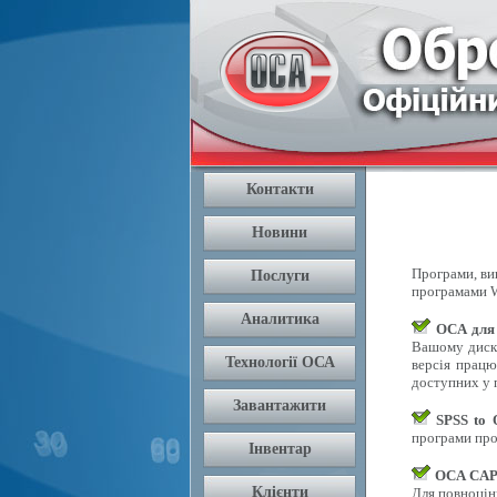
Програми, вик
програмами W
OCA для
Вашому диску
версія працю
доступних у п
SPSS to
програми про
OCA CAPI
Для повноцін