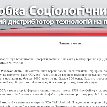
Завантажити
ладені тут, безкоштовні. Програми розміщені на сайт у вигляді архівів zip. Д
inZip чи WinRar.
 Windows demo
- Демонстраційна версія пакета. Завантаживши zip-архів, ро
 та запустіть файл 'OCA.exe'. Разом із демо-версією надається невеликий т
є з масивами не більше 3000 анкет та не більше 300 ознак. Закрито можлив
овній версії програми. Для того, щоб скачати програму, натисніть
тут
.
 OCA
- конвертор із формату статистичного пакета SPSS (sav-файлу) у форма
сто розархівуйте завантажений zip-файл. Щоб скачати програму (версія 1.2.3)
 Android
- клієнтська програма OCA CAPI Android. Працює на пристроях під
ної роботи потрібна серверна програма. Завантажити останню версію клієнтсь