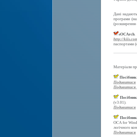
Дані надають
програми (на
(розширення d
sOCArch
.
http://kiis.co
паспортами (
Матеріали пр
Посібник
Подивитися
Подивитися (
Посібник
(v3.01).
Подивитися
Посібник
OCA for Wind
логічного ко
Подивитися