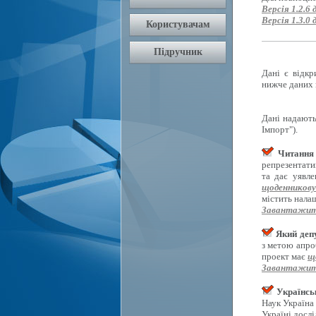
Версія 1.2.6 
Версія 1.3.0 
Дані є відкр
нижче даних 
Дані надають
Імпорт").
Читання 
репрезентати
та дає уявл
щоденникову
містить нала
Завантажит
Який депу
з метою апро
проект має
щ
Завантажит
Українсь
Наук Україна
Україні досл