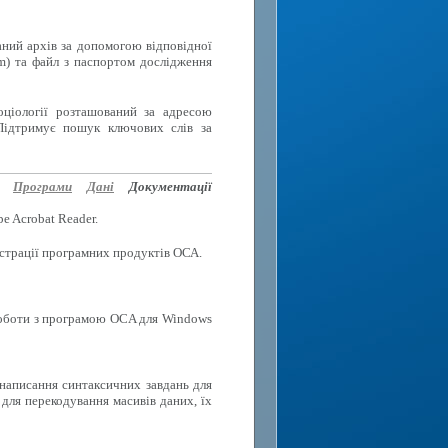
аний архів за допомогою відповідної
rm) та файл з паспортом дослідження
оціології розташований за адресою
Підтримує пошук ключових слів за
Програми
Дані
Документації
e Acrobat Reader.
еєстрації програмних продуктів ОСА.
роботи з програмою OCA для Windows
 написання синтаксичних завдань для
для перекодування масивів даних, їх