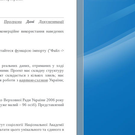
Програми
Дані
Документації
 комерційне використання наведених
стайтеся функцією імпорту ("Файл ->
а реальних даних, отриманих у ході
вними. Проект має складну структуру
 складається з кількох хвиль; має
ля роботи з
картою-схемою
України;
до Верховної Ради України 2006 року
дуже малий – 96 осіб). Представлений
тут соціології Національної Академії
ьтати цього унікального та єдиного в