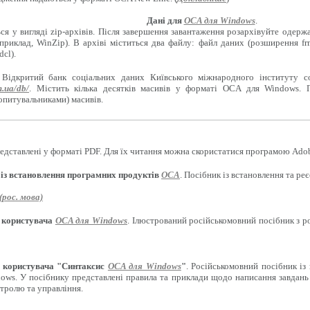
Дані для
OCA для Windows
.
ся у вигляді zip-архівів. Після завершення завантаження розархівуйте одерж
приклад, WinZip). В архіві міститься два файлу: файл даних (розширення f
cl).
 Відкритий банк соціальних даних Київського міжнародного інституту с
m.ua/db/
. Містить кілька десятків масивів у форматі OCA для Windows. 
опитувальниками) масивів.
едставлені у форматі PDF. Для їх читання можна скористатися програмою Adob
 із встановлення програмних продуктів
OCA
. Посібник із встановлення та р
рос. мова)
 користувача
OCA для Windows
. Ілюстрований російськомовний посібник з 
 користувача "Синтаксис
OCA для Windows
"
. Російськомовний посібник із
ows. У посібнику представлені правила та приклади щодо написання завдань 
нтролю та управління.