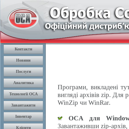
Програми, викладені ту
вигляді архівів zip. Дл
WinZip чи WinRar.
OCA для Window
Завантаживши zip-архів,