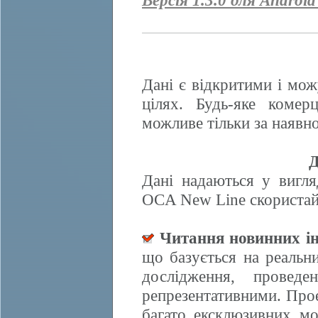
Версія 1.3.0 для Android
Дані є відкритими і мож
цілях. Будь-яке комер
можливе тільки за наявно
Д
Дані надаються у вигля
OCA New Line скористайт
Читання новинних ін
що базується на реальн
дослідження, провед
репрезентативними. Прое
багато ексклюзивних м