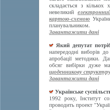
складається з кількох
невеликий
електронни
картою-схемою
України
планувальником.
Завантажити дані
Який депутат потрі
напередодні виборів д
апробації методики. Да
обсяг вибірки дуже ма
щоденникову структур
Завантажити дані
Українське суспільст
1992 року, Інститут со
проводить проект "Украї