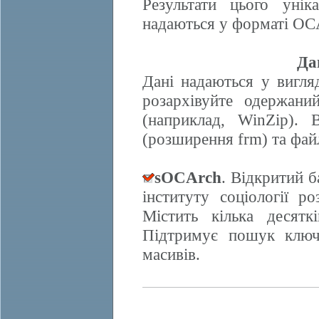
Результати цього унік
надаються у форматі OCA
Да
Дані надаються у вигляд
розархівуйте одержани
(наприклад, WinZip). 
(розширення frm) та фай
sOCArch
. Відкритий 
інституту соціології 
Містить кілька десят
Підтримує пошук ключо
масивів.