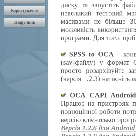
диску та запустіть фай
невеликий тестовий ма
масивами не більше 30
можливість використання
програми. Для того, щоб
SPSS to OCA
- конв
(sav-файлу) у формат 
просто розархівуйте з
(версія 1.2.3) натисніть
т
OCA CAPI Androi
Працює на пристроях п
повноцінної роботи пот
версію клієнтської прогр
Версія 1.2.6 для Android