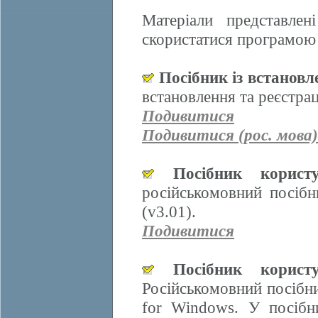
Матеріали представле
скористатися програмою 
Посібник із встанов
встановлення та реєстра
Подивитися
Подивитися (рос. мова)
Посібник корис
російськомовний посіб
(v3.01).
Подивитися
Посібник корис
Російськомовний посібн
for Windows. У посібн