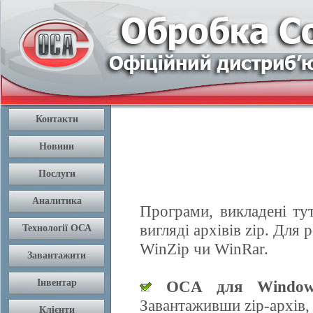
Програми, викладені ту
вигляді архівів zip. Дл
WinZip чи WinRar.
OCA для Window
Завантаживши zip-архів,