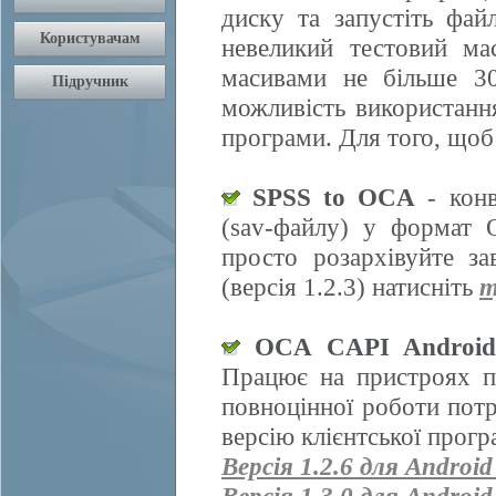
диску та запустіть фай
невеликий тестовий ма
масивами не більше 30
можливість використання
програми. Для того, щоб
SPSS to OCA
- конв
(sav-файлу) у формат 
просто розархівуйте з
(версія 1.2.3) натисніть
т
OCA CAPI Androi
Працює на пристроях п
повноцінної роботи пот
версію клієнтської прогр
Версія 1.2.6 для Android