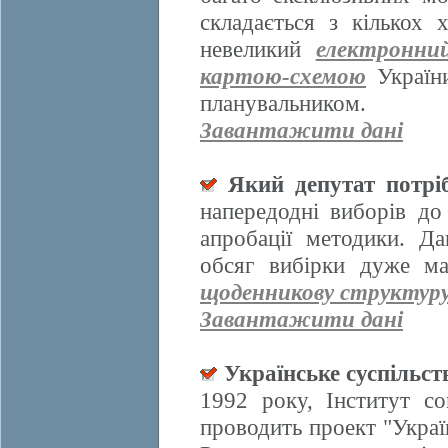
складається з кількох
невеликий
електронни
картою-схемою
України
планувальником.
Завантажити дані
Який депутат потрі
напередодні виборів д
апробації методики. Да
обсяг вибірки дуже ма
щоденникову структур
Завантажити дані
Українське суспільст
1992 року, Інститут со
проводить проект "Украї