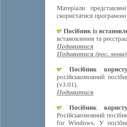
Матеріали представле
скористатися програмою 
Посібник із встанов
встановлення та реєстра
Подивитися
Подивитися (рос. мова)
Посібник корис
російськомовний посіб
(v3.01).
Подивитися
Посібник корис
Російськомовний посібн
for Windows. У посібн