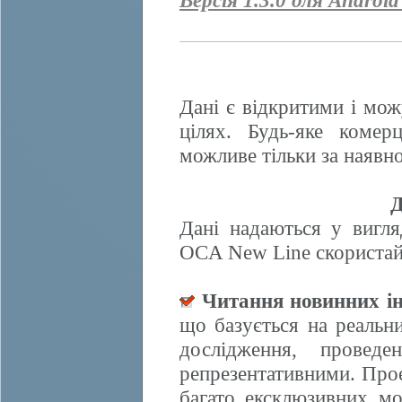
Версія 1.3.0 для Android
Дані є відкритими і мож
цілях. Будь-яке комер
можливе тільки за наявно
Д
Дані надаються у вигля
OCA New Line скористайт
Читання новинних ін
що базується на реальн
дослідження, провед
репрезентативними. Прое
багато ексклюзивних м