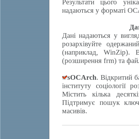
Результати цього унік
надаються у форматі OCA
Да
Дані надаються у вигляд
розархівуйте одержани
(наприклад, WinZip). 
(розширення frm) та фай
sOCArch
. Відкритий 
інституту соціології 
Містить кілька десят
Підтримує пошук ключо
масивів.