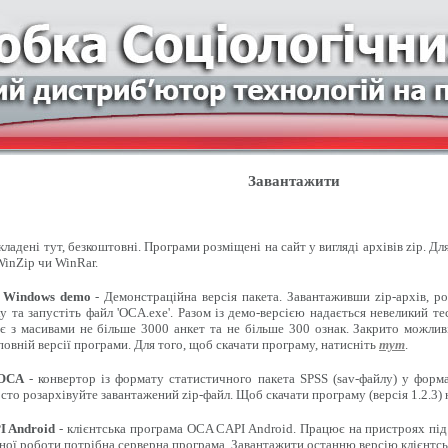
Завантажити
ладені тут, безкоштовні. Програми розміщені на сайт у вигляді архівів zip. Д
inZip чи WinRar.
 Windows demo
- Демонстраційна версія пакета. Завантаживши zip-архів, ро
 та запустіть файл 'OCA.exe'. Разом із демо-версією надається невеликий т
є з масивами не більше 3000 анкет та не більше 300 ознак. Закрито можлив
овній версії програми. Для того, щоб скачати програму, натисніть
тут
.
 OCA
- конвертор із формату статистичного пакета SPSS (sav-файлу) у форма
сто розархівуйте завантажений zip-файл. Щоб скачати програму (версія 1.2.3)
 Android
- клієнтська програма OCA CAPI Android. Працює на пристроях під
ної роботи потрібна серверна програма. Завантажити останню версію клієнтсь