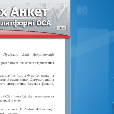
Програми
Дані
Документації
ля розархівування можна скористатися
зархівуйте його в будь-яку папку на
естовий масив даних. Демонстраційна
ість використання багатьох функцій,
т ОСА (frm-файл). Для встановлення
 натисніть
тут
.
 керуванням ОС Android 4.0 та вище.
кої програми: