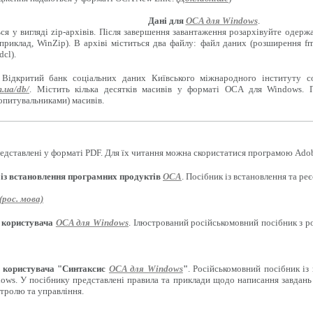
Дані для
OCA для Windows
.
ся у вигляді zip-архівів. Після завершення завантаження розархівуйте одерж
приклад, WinZip). В архіві міститься два файлу: файл даних (розширення f
cl).
 Відкритий банк соціальних даних Київського міжнародного інституту с
m.ua/db/
. Містить кілька десятків масивів у форматі OCA для Windows. 
опитувальниками) масивів.
едставлені у форматі PDF. Для їх читання можна скористатися програмою Adob
 із встановлення програмних продуктів
OCA
. Посібник із встановлення та р
рос. мова)
 користувача
OCA для Windows
. Ілюстрований російськомовний посібник з 
 користувача "Синтаксис
OCA для Windows
"
. Російськомовний посібник із
ows. У посібнику представлені правила та приклади щодо написання завдань 
нтролю та управління.