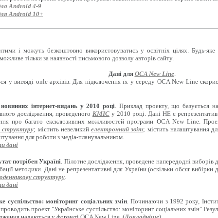
для Android 4-9
для Android 10+
итими і можуть безкоштовно використовуватись у освітніх цілях. Будь-яке
можливе тільки за наявності письмового дозволу авторів сайту.
Дані для
OCA New Line
.
ся у вигляді onle-архівів. Для підключення їх у середу OCA New Line скори
новинних інтернет-видань у 2010 році
. Приклад проекту, що базується н
вного дослідження, проведеного
КМІС
у 2010 році. Дані НЕ є репрезентати
ення про багато ексклюзивних можливостей програми OCA New Line. Проект
 структуру
; містить невеликий
електронний звіт
; містить налаштування д
штування для роботи з медіа-планувальником.
и дані
тат потрібен Україні
. Пілотне дослідження, проведене напередодні виборів 
бації методики. Дані не репрезентативні для України (оскільки обсяг вибірки 
оденникову структуру
.
и дані
ке суспільство: моніторинг соціальних змін
. Починаючи з 1992 року, Інсти
 проводить проект "Українське суспільство: моніторинг соціальних змін" Резул
ідження надаються у форматі OCA New Line. (
Докладніше
)