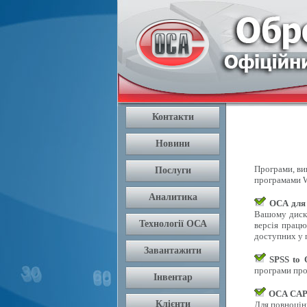
Програми, вик
програмами W
OCA для
Вашому диску
версія працю
доступних у п
SPSS to
програми про
OCA CAPI
Для повноцін