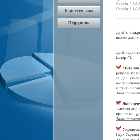
Версія 1.2.6 
Версія 1.3.0 
Дані є відкр
нижче даних 
Дані надають
Імпорт").
Читання 
репрезентати
та дає уявл
щоденникову
містить нала
Завантажит
Який депу
з метою апро
проект має
щ
Завантажит
Українсь
Наук Україна
Україні досл