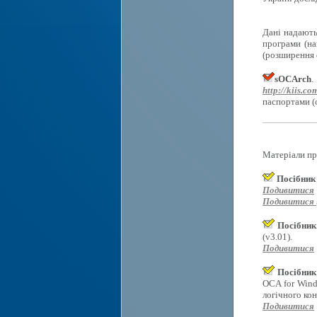
Дані надають
програми (на
(розширення d
sOCArch
.
http://kiis.co
паспортами (
Матеріали пр
Посібник
Подивитися
Подивитися (
Посібник
(v3.01).
Подивитися
Посібник
OCA for Wind
логічного ко
Подивитися