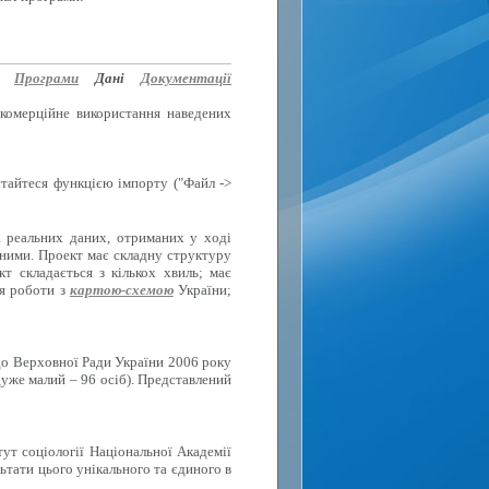
Програми
Дані
Документації
 комерційне використання наведених
стайтеся функцією імпорту ("Файл ->
а реальних даних, отриманих у ході
вними. Проект має складну структуру
 складається з кількох хвиль; має
ля роботи з
картою-схемою
України;
до Верховної Ради України 2006 року
дуже малий – 96 осіб). Представлений
тут соціології Національної Академії
ьтати цього унікального та єдиного в