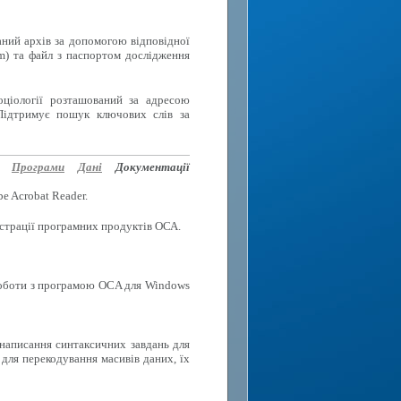
аний архів за допомогою відповідної
rm) та файл з паспортом дослідження
оціології розташований за адресою
Підтримує пошук ключових слів за
Програми
Дані
Документації
e Acrobat Reader.
еєстрації програмних продуктів ОСА.
роботи з програмою OCA для Windows
 написання синтаксичних завдань для
для перекодування масивів даних, їх