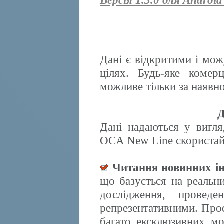
Версія 1.3.0 для Android
Дані є відкритими і мож
цілях. Будь-яке комер
можливе тільки за наявно
Д
Дані надаються у вигля
OCA New Line скористайт
Читання новинних ін
що базується на реальн
дослідження, провед
репрезентативними. Прое
багато ексклюзивних м