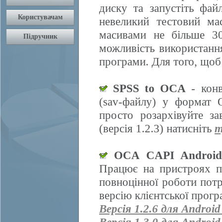
диску та запустіть фай
невеликий тестовий ма
масивами не більше 30
можливість використання
програми. Для того, щоб
SPSS to OCA
- конв
(sav-файлу) у формат 
просто розархівуйте з
(версія 1.2.3) натисніть
т
OCA CAPI Androi
Працює на пристроях п
повноцінної роботи пот
версію клієнтської прогр
Версія 1.2.6 для Android