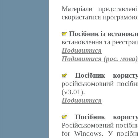
Матеріали представле
скористатися програмою 
Посібник із встанов
встановлення та реєстра
Подивитися
Подивитися (рос. мова)
Посібник корис
російськомовний посіб
(v3.01).
Подивитися
Посібник корис
Російськомовний посібн
for Windows. У посібн