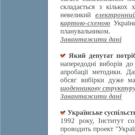
складається з кількох
невеликий
електронни
картою-схемою
України
планувальником.
Завантажити дані
Який депутат потрі
напередодні виборів д
апробації методики. Да
обсяг вибірки дуже ма
щоденникову структур
Завантажити дані
Українське суспільст
1992 року, Інститут со
проводить проект "Украї