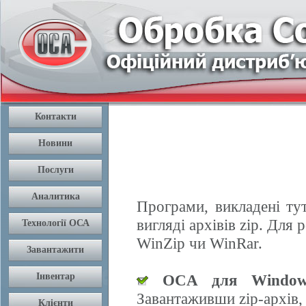
Програми, викладені ту
вигляді архівів zip. Дл
WinZip чи WinRar.
OCA для Window
Завантаживши zip-архів,