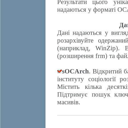
Результати цього унік
надаються у форматі OCA
Да
Дані надаються у вигляд
розархівуйте одержани
(наприклад, WinZip). 
(розширення frm) та фай
sOCArch
. Відкритий 
інституту соціології 
Містить кілька десят
Підтримує пошук ключо
масивів.