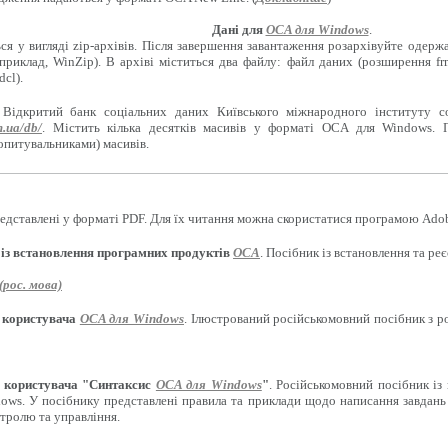
Дані для
OCA для Windows
.
ся у вигляді zip-архівів. Після завершення завантаження розархівуйте одерж
приклад, WinZip). В архіві міститься два файлу: файл даних (розширення f
cl).
 Відкритий банк соціальних даних Київського міжнародного інституту с
m.ua/db/
. Містить кілька десятків масивів у форматі OCA для Windows. 
опитувальниками) масивів.
едставлені у форматі PDF. Для їх читання можна скористатися програмою Adob
 із встановлення програмних продуктів
OCA
. Посібник із встановлення та р
рос. мова)
 користувача
OCA для Windows
. Ілюстрований російськомовний посібник з 
 користувача "Синтаксис
OCA для Windows
"
. Російськомовний посібник із
ows. У посібнику представлені правила та приклади щодо написання завдань 
нтролю та управління.