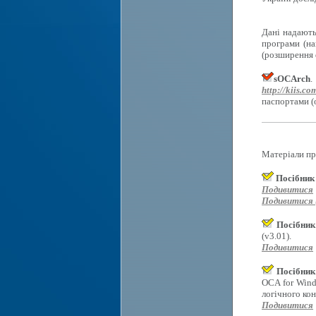
Дані надають
програми (на
(розширення d
sOCArch
.
http://kiis.co
паспортами (
Матеріали пр
Посібник
Подивитися
Подивитися (
Посібник
(v3.01).
Подивитися
Посібник
OCA for Wind
логічного ко
Подивитися