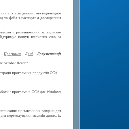
аний архів за допомогою відповідної
rm) та файл з паспортом дослідження
оціології розташований за адресою
Підтримує пошук ключових слів за
Програми
Дані
Документації
e Acrobat Reader.
еєстрації програмних продуктів ОСА.
роботи з програмою OCA для Windows
 написання синтаксичних завдань для
для перекодування масивів даних, їх