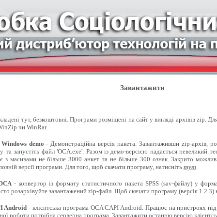
Завантажити
ладені тут, безкоштовні. Програми розміщені на сайт у вигляді архівів zip. Д
inZip чи WinRar.
 Windows demo
- Демонстраційна версія пакета. Завантаживши zip-архів, ро
 та запустіть файл 'OCA.exe'. Разом із демо-версією надається невеликий т
є з масивами не більше 3000 анкет та не більше 300 ознак. Закрито можлив
овній версії програми. Для того, щоб скачати програму, натисніть
тут
.
 OCA
- конвертор із формату статистичного пакета SPSS (sav-файлу) у форма
сто розархівуйте завантажений zip-файл. Щоб скачати програму (версія 1.2.3)
 Android
- клієнтська програма OCA CAPI Android. Працює на пристроях під
ної роботи потрібна серверна програма. Завантажити останню версію клієнтсь