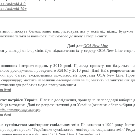
для Android 4-9
для Android 10+
итими і можуть безкоштовно використовуватись у освітніх цілях. Будь-яке
можливе тільки за наявності письмового дозволу авторів сайту.
Дані для
OCA New Line
.
ся у вигляді onle-архівів. Для підключення їх у середу OCA New Line скори
новинних інтернет-видань у 2010 році
. Приклад проекту, що базується н
вного дослідження, проведеного
КМІС
у 2010 році. Дані НЕ є репрезентати
ення про багато ексклюзивних можливостей програми OCA New Line. Проект
 структуру
; містить невеликий
електронний звіт
; містить налаштування д
штування для роботи з медіа-планувальником.
и дані
тат потрібен Україні
. Пілотне дослідження, проведене напередодні виборів 
бації методики. Дані не репрезентативні для України (оскільки обсяг вибірки 
оденникову структуру
.
и дані
ке суспільство: моніторинг соціальних змін
. Починаючи з 1992 року, Інсти
 проводить проект "Українське суспільство: моніторинг соціальних змін" Резул
ідження надаються у форматі OCA New Line. (
Докладніше
)