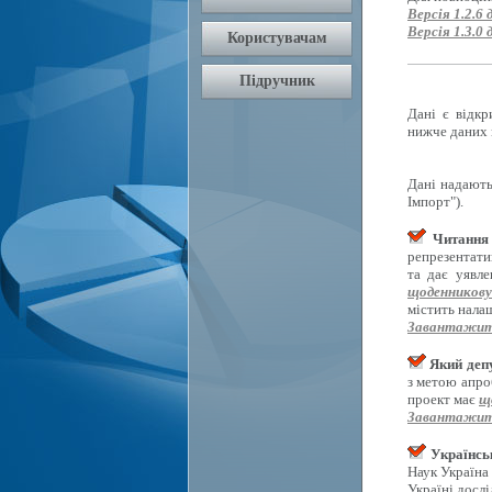
Версія 1.2.6 
Версія 1.3.0 
Дані є відкр
нижче даних 
Дані надають
Імпорт").
Читання 
репрезентати
та дає уявл
щоденникову
містить нала
Завантажит
Який депу
з метою апро
проект має
щ
Завантажит
Українсь
Наук Україна
Україні досл