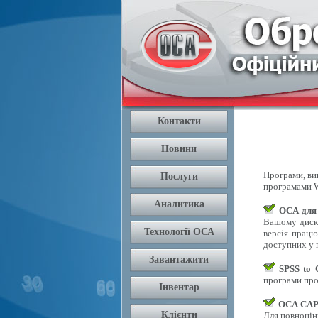
Програми, вик
програмами W
OCA для
Вашому диску
версія працю
доступних у п
SPSS to
програми про
OCA CAPI
Для повноцін