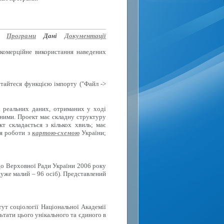
Програми
Дані
Документації
 комерційне використання наведених
стайтеся функцією імпорту ("Файл ->
а реальних даних, отриманих у ході
вними. Проект має складну структуру
 складається з кількох хвиль; має
ля роботи з
картою-схемою
України;
до Верховної Ради України 2006 року
дуже малий – 96 осіб). Представлений
тут соціології Національної Академії
ьтати цього унікального та єдиного в