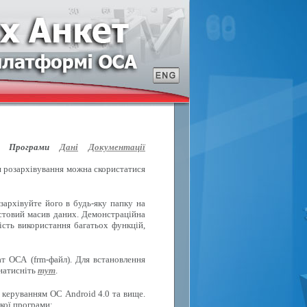
Програми
Дані
Документації
ля розархівування можна скористатися
зархівуйте його в будь-яку папку на
естовий масив даних. Демонстраційна
ість використання багатьох функцій,
т ОСА (frm-файл). Для встановлення
 натисніть
тут
.
 керуванням ОС Android 4.0 та вище.
кої програми: