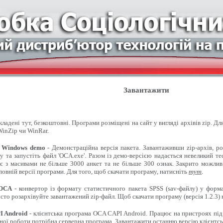
Завантажити
ладені тут, безкоштовні. Програми розміщені на сайт у вигляді архівів zip. Д
inZip чи WinRar.
 Windows demo
- Демонстраційна версія пакета. Завантаживши zip-архів, ро
 та запустіть файл 'OCA.exe'. Разом із демо-версією надається невеликий т
є з масивами не більше 3000 анкет та не більше 300 ознак. Закрито можлив
овній версії програми. Для того, щоб скачати програму, натисніть
тут
.
 OCA
- конвертор із формату статистичного пакета SPSS (sav-файлу) у форма
сто розархівуйте завантажений zip-файл. Щоб скачати програму (версія 1.2.3)
 Android
- клієнтська програма OCA CAPI Android. Працює на пристроях під
ної роботи потрібна серверна програма. Завантажити останню версію клієнтсь