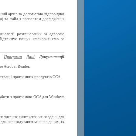
аний архів за допомогою відповідної
rm) та файл з паспортом дослідження
оціології розташований за адресою
Підтримує пошук ключових слів за
Програми
Дані
Документації
e Acrobat Reader.
еєстрації програмних продуктів ОСА.
роботи з програмою OCA для Windows
 написання синтаксичних завдань для
для перекодування масивів даних, їх