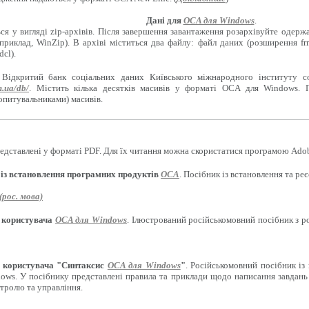
Дані для
OCA для Windows
.
ся у вигляді zip-архівів. Після завершення завантаження розархівуйте одерж
приклад, WinZip). В архіві міститься два файлу: файл даних (розширення f
cl).
 Відкритий банк соціальних даних Київського міжнародного інституту с
m.ua/db/
. Містить кілька десятків масивів у форматі OCA для Windows. 
опитувальниками) масивів.
едставлені у форматі PDF. Для їх читання можна скористатися програмою Adob
 із встановлення програмних продуктів
OCA
. Посібник із встановлення та р
рос. мова)
 користувача
OCA для Windows
. Ілюстрований російськомовний посібник з 
 користувача "Синтаксис
OCA для Windows
"
. Російськомовний посібник із
ows. У посібнику представлені правила та приклади щодо написання завдань 
нтролю та управління.