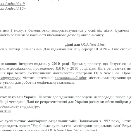
для Android 4-9
для Android 10+
итими і можуть безкоштовно використовуватись у освітніх цілях. Будь-яке
можливе тільки за наявності письмового дозволу авторів сайту.
Дані для
OCA New Line
.
ся у вигляді onle-архівів. Для підключення їх у середу OCA New Line скори
новинних інтернет-видань у 2010 році
. Приклад проекту, що базується н
вного дослідження, проведеного
КМІС
у 2010 році. Дані НЕ є репрезентати
ення про багато ексклюзивних можливостей програми OCA New Line. Проект
 структуру
; містить невеликий
електронний звіт
; містить налаштування д
штування для роботи з медіа-планувальником.
и дані
тат потрібен Україні
. Пілотне дослідження, проведене напередодні виборів 
бації методики. Дані не репрезентативні для України (оскільки обсяг вибірки 
оденникову структуру
.
и дані
ке суспільство: моніторинг соціальних змін
. Починаючи з 1992 року, Інсти
 проводить проект "Українське суспільство: моніторинг соціальних змін" Резул
ідження надаються у форматі OCA New Line. (
Докладніше
)