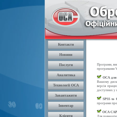
Програми, вик
програмами W
OCA для
Вашому диску
версія працю
доступних у п
SPSS to
програми про
OCA CAPI
Для повноцін