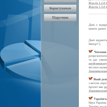
Версія 1.2.6 
Версія 1.3.0 
Дані є відкр
нижче даних 
Дані надають
Імпорт").
Читання 
репрезентати
та дає уявл
щоденникову
містить нала
Завантажит
Який депу
з метою апро
проект має
щ
Завантажит
Українсь
Наук Україна
Україні досл