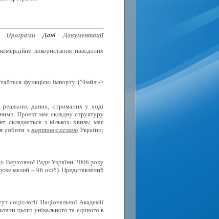
Програми
Дані
Документації
 комерційне використання наведених
стайтеся функцією імпорту ("Файл ->
а реальних даних, отриманих у ході
вними. Проект має складну структуру
 складається з кількох хвиль; має
ля роботи з
картою-схемою
України;
до Верховної Ради України 2006 року
дуже малий – 96 осіб). Представлений
тут соціології Національної Академії
ьтати цього унікального та єдиного в