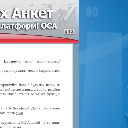
Програми
Дані
Документації
ля розархівування можна скористатися
зархівуйте його в будь-яку папку на
естовий масив даних. Демонстраційна
ість використання багатьох функцій,
т ОСА (frm-файл). Для встановлення
 натисніть
тут
.
 керуванням ОС Android 4.0 та вище.
кої програми: