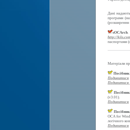
Дані надають
програми (на
(розширення d
sOCArch
.
http://kiis.co
паспортами (
Матеріали пр
Посібник
Подивитися
Подивитися (
Посібник
(v3.01).
Подивитися
Посібник
OCA for Wind
логічного ко
Подивитися