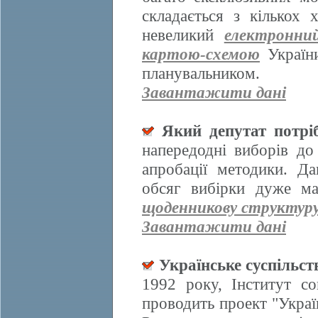
складається з кількох
невеликий
електронни
картою-схемою
України
планувальником.
Завантажити дані
Який депутат потрі
напередодні виборів д
апробації методики. Да
обсяг вибірки дуже ма
щоденникову структур
Завантажити дані
Українське суспільст
1992 року, Інститут со
проводить проект "Украї