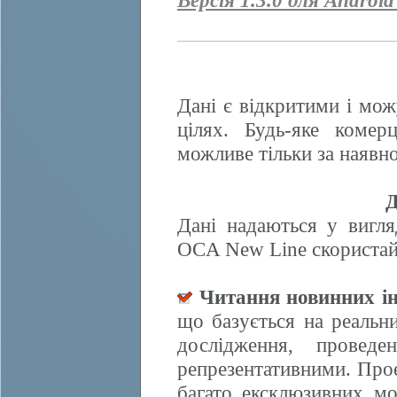
Версія 1.3.0 для Android
Дані є відкритими і мож
цілях. Будь-яке комер
можливе тільки за наявно
Д
Дані надаються у вигля
OCA New Line скористайт
Читання новинних ін
що базується на реальн
дослідження, провед
репрезентативними. Прое
багато ексклюзивних м