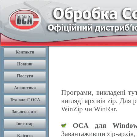
Програми, викладені ту
вигляді архівів zip. Дл
WinZip чи WinRar.
OCA для Window
Завантаживши zip-архів,