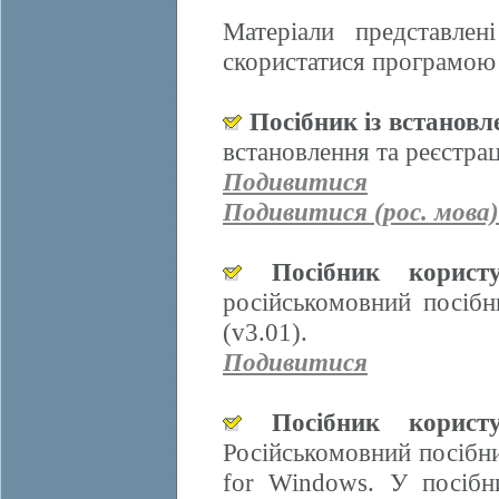
Матеріали представле
скористатися програмою 
Посібник із встанов
встановлення та реєстра
Подивитися
Подивитися (рос. мова)
Посібник корис
російськомовний посіб
(v3.01).
Подивитися
Посібник корис
Російськомовний посібн
for Windows. У посібн