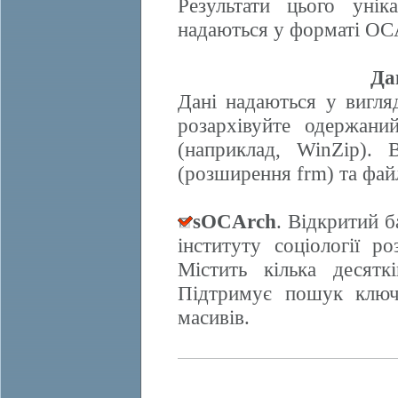
Результати цього унік
надаються у форматі OCA
Да
Дані надаються у вигляд
розархівуйте одержани
(наприклад, WinZip). 
(розширення frm) та фай
sOCArch
. Відкритий 
інституту соціології 
Містить кілька десят
Підтримує пошук ключо
масивів.