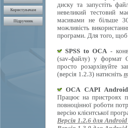
диску та запустіть фай
невеликий тестовий ма
масивами не більше 30
можливість використання
програми. Для того, щоб
SPSS to OCA
- конв
(sav-файлу) у формат 
просто розархівуйте з
(версія 1.2.3) натисніть
т
OCA CAPI Androi
Працює на пристроях п
повноцінної роботи пот
версію клієнтської прогр
Версія 1.2.6 для Android