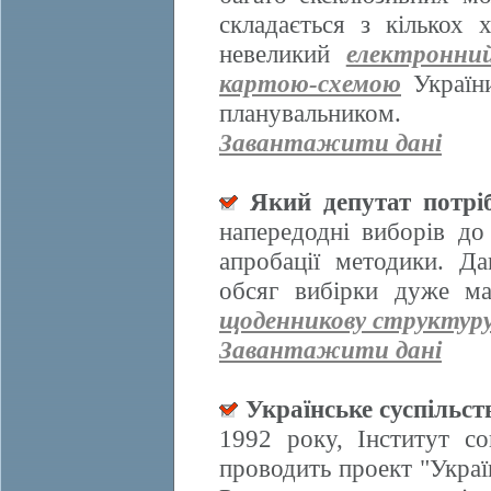
складається з кількох
невеликий
електронни
картою-схемою
України
планувальником.
Завантажити дані
Який депутат потрі
напередодні виборів д
апробації методики. Да
обсяг вибірки дуже ма
щоденникову структур
Завантажити дані
Українське суспільст
1992 року, Інститут со
проводить проект "Украї