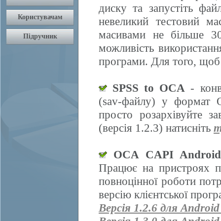
диску та запустіть фай
невеликий тестовий ма
масивами не більше 30
можливість використання
програми. Для того, щоб
SPSS to OCA
- конв
(sav-файлу) у формат 
просто розархівуйте з
(версія 1.2.3) натисніть
т
OCA CAPI Androi
Працює на пристроях п
повноцінної роботи пот
версію клієнтської прогр
Версія 1.2.6 для Android