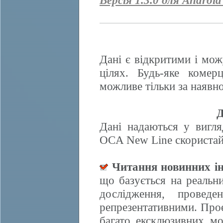
Версія 1.3.0 для Android
Дані є відкритими і мож
цілях. Будь-яке комер
можливе тільки за наявно
Д
Дані надаються у вигля
OCA New Line скористайт
Читання новинних ін
що базується на реальн
дослідження, провед
репрезентативними. Прое
багато ексклюзивних м