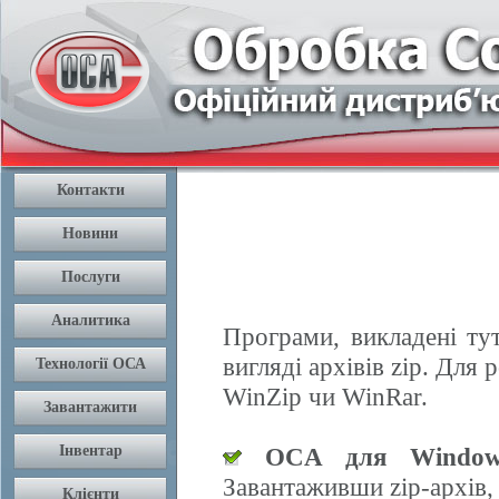
Програми, викладені ту
вигляді архівів zip. Дл
WinZip чи WinRar.
OCA для Window
Завантаживши zip-архів,