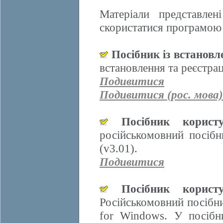
Матеріали представле
скористатися програмою 
Посібник із встанов
встановлення та реєстра
Подивитися
Подивитися (рос. мова)
Посібник корис
російськомовний посіб
(v3.01).
Подивитися
Посібник корис
Російськомовний посібн
for Windows. У посібн