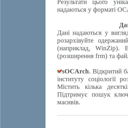
Результати цього унік
надаються у форматі OCA
Да
Дані надаються у вигляд
розархівуйте одержани
(наприклад, WinZip). 
(розширення frm) та фай
sOCArch
. Відкритий 
інституту соціології 
Містить кілька десят
Підтримує пошук ключо
масивів.