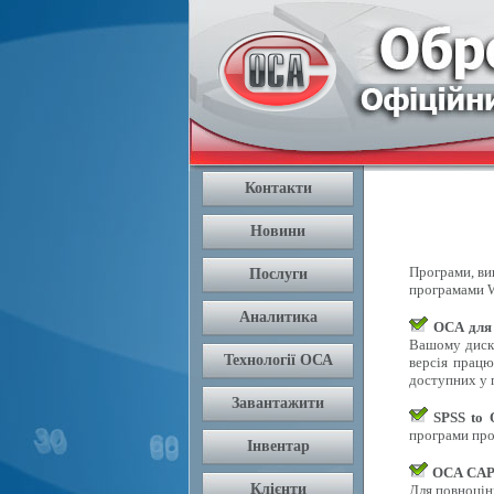
Програми, вик
програмами W
OCA для
Вашому диску
версія працю
доступних у п
SPSS to
програми про
OCA CAPI
Для повноцін