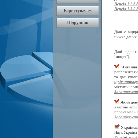
Версія 1.2.6 
Версія 1.3.0 
Дані є відкр
нижче даних 
Дані надають
Імпорт").
Читання 
репрезентати
та дає уявл
щоденникову
містить нала
Завантажит
Який депу
з метою апро
проект має
щ
Завантажит
Українсь
Наук Україна
Україні досл