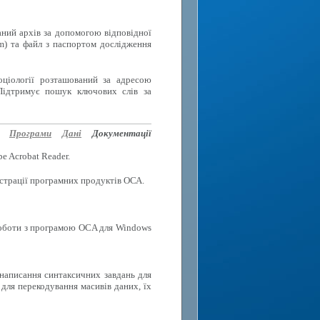
аний архів за допомогою відповідної
rm) та файл з паспортом дослідження
оціології розташований за адресою
Підтримує пошук ключових слів за
Програми
Дані
Документації
e Acrobat Reader.
еєстрації програмних продуктів ОСА.
роботи з програмою OCA для Windows
 написання синтаксичних завдань для
для перекодування масивів даних, їх