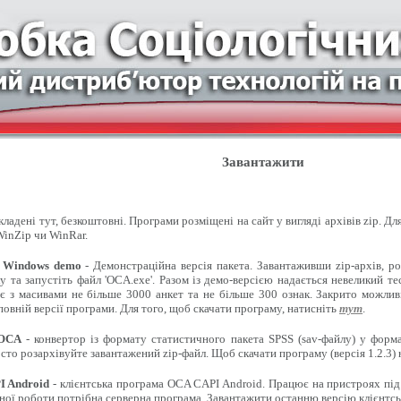
Завантажити
ладені тут, безкоштовні. Програми розміщені на сайт у вигляді архівів zip. Д
inZip чи WinRar.
 Windows demo
- Демонстраційна версія пакета. Завантаживши zip-архів, ро
 та запустіть файл 'OCA.exe'. Разом із демо-версією надається невеликий т
є з масивами не більше 3000 анкет та не більше 300 ознак. Закрито можлив
овній версії програми. Для того, щоб скачати програму, натисніть
тут
.
 OCA
- конвертор із формату статистичного пакета SPSS (sav-файлу) у форма
сто розархівуйте завантажений zip-файл. Щоб скачати програму (версія 1.2.3)
 Android
- клієнтська програма OCA CAPI Android. Працює на пристроях під
ної роботи потрібна серверна програма. Завантажити останню версію клієнтсь