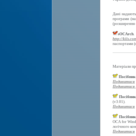
Дані надають
програми (на
(розширення d
sOCArch
.
http://kiis.co
паспортами (
Матеріали пр
Посібник
Подивитися
Подивитися (
Посібник
(v3.01).
Подивитися
Посібник
OCA for Wind
логічного ко
Подивитися