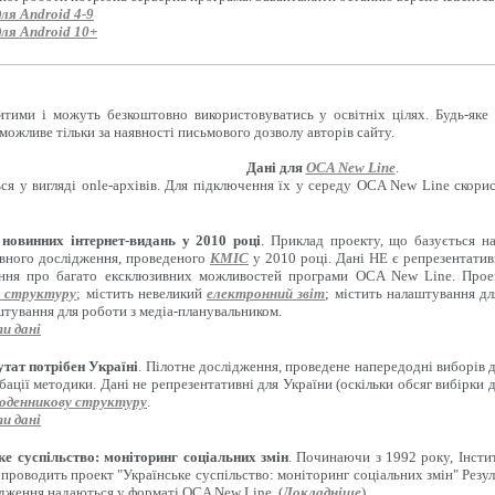
для Android 4-9
для Android 10+
итими і можуть безкоштовно використовуватись у освітніх цілях. Будь-яке
можливе тільки за наявності письмового дозволу авторів сайту.
Дані для
OCA New Line
.
ся у вигляді onle-архівів. Для підключення їх у середу OCA New Line скори
новинних інтернет-видань у 2010 році
. Приклад проекту, що базується н
вного дослідження, проведеного
КМІС
у 2010 році. Дані НЕ є репрезентати
ення про багато ексклюзивних можливостей програми OCA New Line. Проект
 структуру
; містить невеликий
електронний звіт
; містить налаштування д
штування для роботи з медіа-планувальником.
и дані
тат потрібен Україні
. Пілотне дослідження, проведене напередодні виборів 
бації методики. Дані не репрезентативні для України (оскільки обсяг вибірки 
оденникову структуру
.
и дані
ке суспільство: моніторинг соціальних змін
. Починаючи з 1992 року, Інсти
 проводить проект "Українське суспільство: моніторинг соціальних змін" Резул
ідження надаються у форматі OCA New Line. (
Докладніше
)