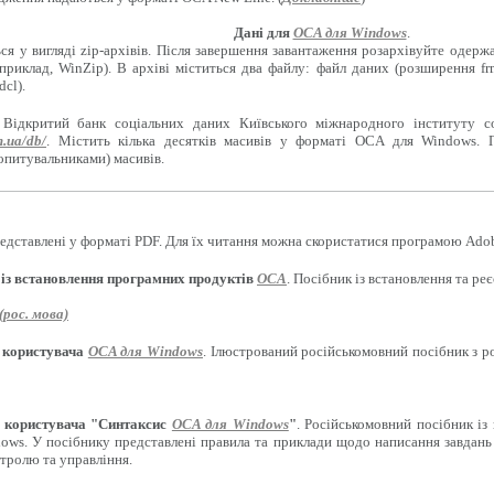
Дані для
OCA для Windows
.
ся у вигляді zip-архівів. Після завершення завантаження розархівуйте одерж
приклад, WinZip). В архіві міститься два файлу: файл даних (розширення f
cl).
 Відкритий банк соціальних даних Київського міжнародного інституту с
m.ua/db/
. Містить кілька десятків масивів у форматі OCA для Windows. 
опитувальниками) масивів.
едставлені у форматі PDF. Для їх читання можна скористатися програмою Adob
 із встановлення програмних продуктів
OCA
. Посібник із встановлення та р
рос. мова)
 користувача
OCA для Windows
. Ілюстрований російськомовний посібник з 
 користувача "Синтаксис
OCA для Windows
"
. Російськомовний посібник із
ows. У посібнику представлені правила та приклади щодо написання завдань 
нтролю та управління.