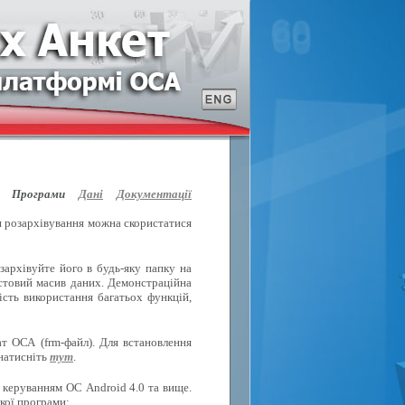
Програми
Дані
Документації
ля розархівування можна скористатися
зархівуйте його в будь-яку папку на
естовий масив даних. Демонстраційна
ість використання багатьох функцій,
т ОСА (frm-файл). Для встановлення
 натисніть
тут
.
 керуванням ОС Android 4.0 та вище.
кої програми: