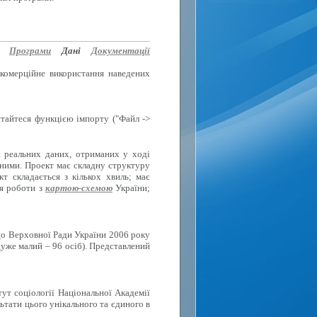
Програми
Дані
Документації
 комерційне використання наведених
стайтеся функцією імпорту ("Файл ->
а реальних даних, отриманих у ході
вними. Проект має складну структуру
 складається з кількох хвиль; має
ля роботи з
картою-схемою
України;
до Верховної Ради України 2006 року
дуже малий – 96 осіб). Представлений
тут соціології Національної Академії
ьтати цього унікального та єдиного в