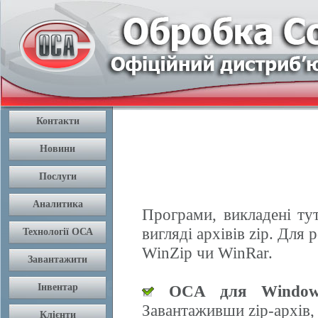
Програми, викладені ту
вигляді архівів zip. Дл
WinZip чи WinRar.
OCA для Window
Завантаживши zip-архів,