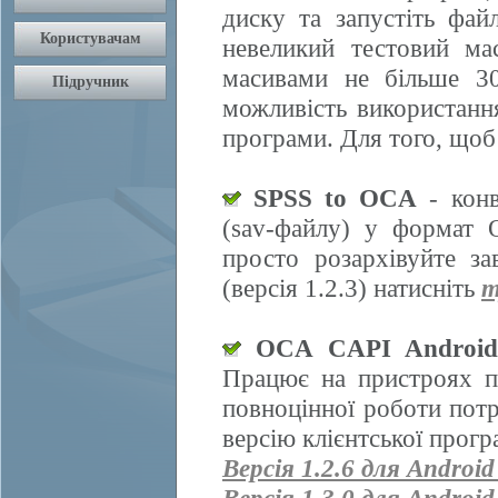
диску та запустіть фай
невеликий тестовий ма
масивами не більше 30
можливість використання
програми. Для того, щоб
SPSS to OCA
- конв
(sav-файлу) у формат 
просто розархівуйте з
(версія 1.2.3) натисніть
т
OCA CAPI Androi
Працює на пристроях п
повноцінної роботи пот
версію клієнтської прогр
Версія 1.2.6 для Android