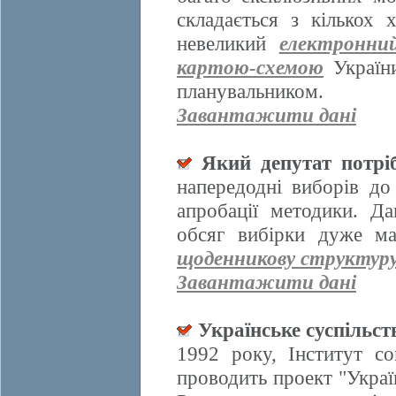
складається з кількох
невеликий
електронни
картою-схемою
України
планувальником.
Завантажити дані
Який депутат потрі
напередодні виборів д
апробації методики. Да
обсяг вибірки дуже ма
щоденникову структур
Завантажити дані
Українське суспільст
1992 року, Інститут со
проводить проект "Украї