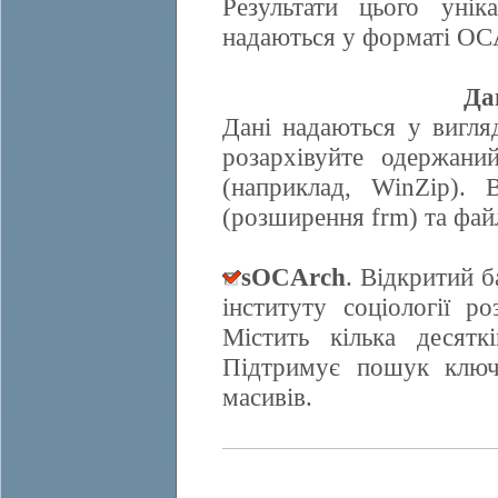
Результати цього унік
надаються у форматі OCA
Да
Дані надаються у вигляд
розархівуйте одержани
(наприклад, WinZip). 
(розширення frm) та фай
sOCArch
. Відкритий 
інституту соціології 
Містить кілька десят
Підтримує пошук ключо
масивів.