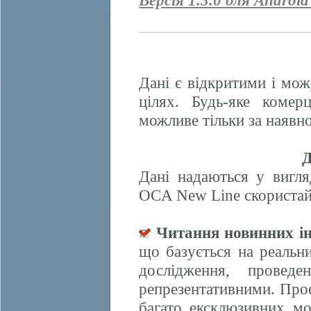
Версія 1.3.0 для Android
Дані є відкритими і мож
цілях. Будь-яке комер
можливе тільки за наявно
Д
Дані надаються у вигля
OCA New Line скористайт
Читання новинних ін
що базується на реальн
дослідження, провед
репрезентативними. Прое
багато ексклюзивних м