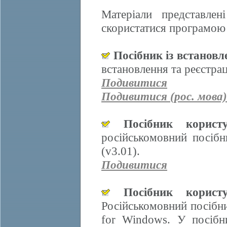
Матеріали представле
скористатися програмою 
Посібник із встанов
встановлення та реєстра
Подивитися
Подивитися (рос. мова)
Посібник корис
російськомовний посіб
(v3.01).
Подивитися
Посібник корис
Російськомовний посібн
for Windows. У посібн