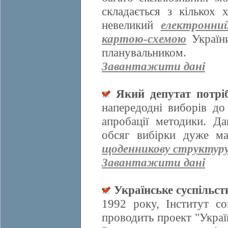
складається з кількох
невеликий
електронни
картою-схемою
України
планувальником.
Завантажити дані
Який депутат потрі
напередодні виборів д
апробації методики. Да
обсяг вибірки дуже ма
щоденникову структур
Завантажити дані
Українське суспільст
1992 року, Інститут со
проводить проект "Украї