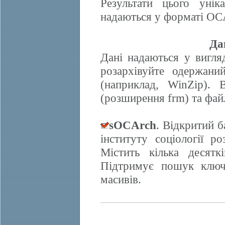
Результати цього унік
надаються у форматі OCA
Да
Дані надаються у вигляд
розархівуйте одержани
(наприклад, WinZip). 
(розширення frm) та фай
sOCArch
. Відкритий 
інституту соціології 
Містить кілька десят
Підтримує пошук ключо
масивів.