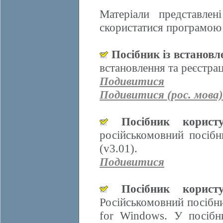
Матеріали представле
скористатися програмою 
Посібник із встанов
встановлення та реєстра
Подивитися
Подивитися (рос. мова)
Посібник корис
російськомовний посіб
(v3.01).
Подивитися
Посібник корис
Російськомовний посібн
for Windows. У посібн