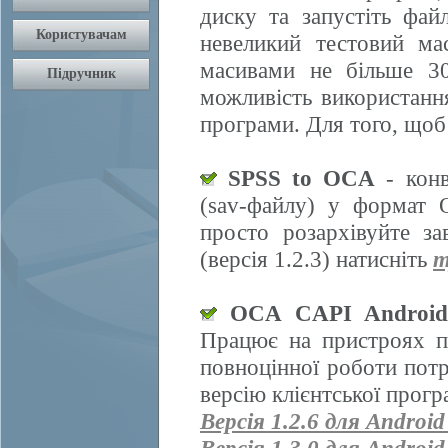
диску та запустіть фай
невеликий тестовий ма
масивами не більше 30
можливість використання
програми. Для того, щоб
SPSS to OCA
- конв
(sav-файлу) у формат 
просто розархівуйте з
(версія 1.2.3) натисніть
т
OCA CAPI Androi
Працює на пристроях п
повноцінної роботи пот
версію клієнтської прогр
Версія 1.2.6 для Android