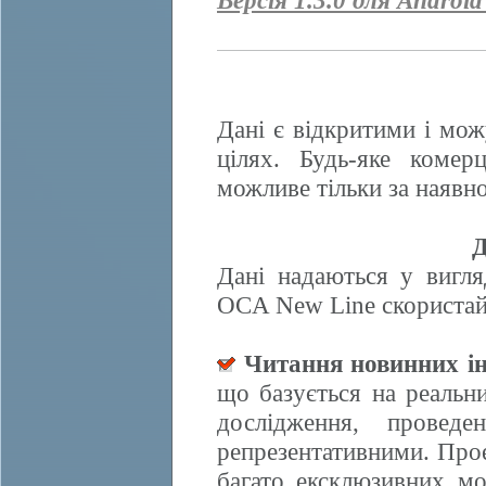
Версія 1.3.0 для Android
Дані є відкритими і мож
цілях. Будь-яке комер
можливе тільки за наявно
Д
Дані надаються у вигля
OCA New Line скористайт
Читання новинних ін
що базується на реальн
дослідження, провед
репрезентативними. Прое
багато ексклюзивних м