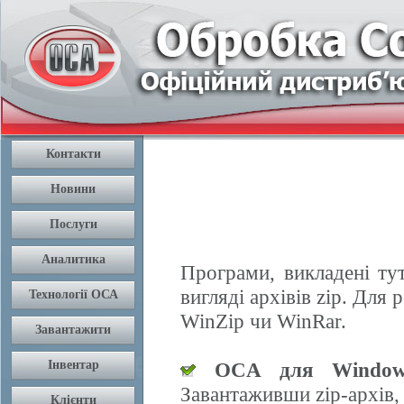
Програми, викладені ту
вигляді архівів zip. Дл
WinZip чи WinRar.
OCA для Window
Завантаживши zip-архів,