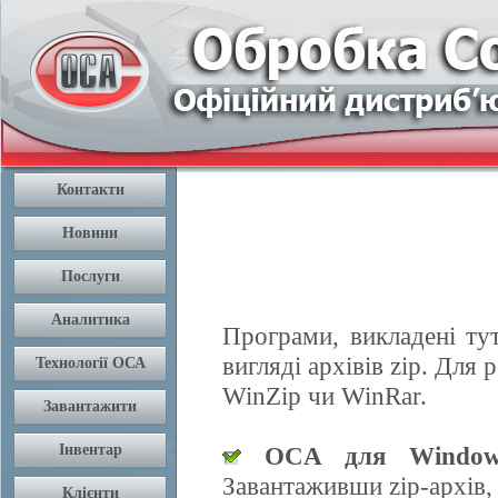
Програми, викладені ту
вигляді архівів zip. Дл
WinZip чи WinRar.
OCA для Window
Завантаживши zip-архів,