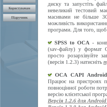
диску та запустіть фай
невеликий тестовий ма
масивами не більше 30
можливість використання
програми. Для того, щоб
SPSS to OCA
- конв
(sav-файлу) у формат 
просто розархівуйте з
(версія 1.2.3) натисніть
т
OCA CAPI Androi
Працює на пристроях п
повноцінної роботи пот
версію клієнтської прогр
Версія 1.2.6 для Android