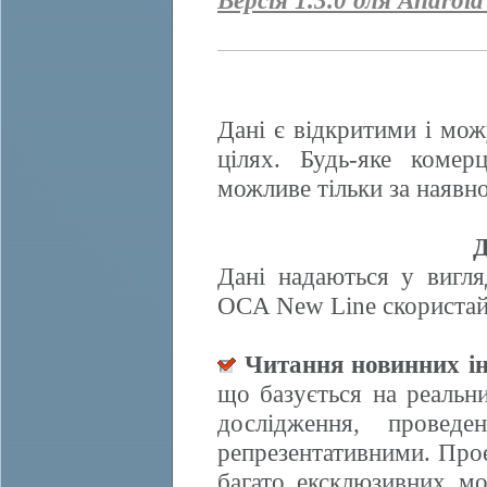
Версія 1.3.0 для Android
Дані є відкритими і мож
цілях. Будь-яке комер
можливе тільки за наявно
Д
Дані надаються у вигля
OCA New Line скористайт
Читання новинних ін
що базується на реальн
дослідження, провед
репрезентативними. Прое
багато ексклюзивних м