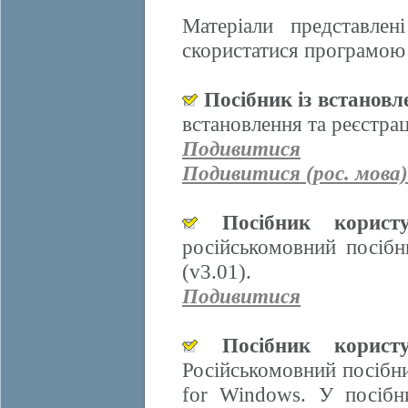
Матеріали представле
скористатися програмою 
Посібник із встанов
встановлення та реєстра
Подивитися
Подивитися (рос. мова)
Посібник корис
російськомовний посіб
(v3.01).
Подивитися
Посібник корис
Російськомовний посібн
for Windows. У посібн