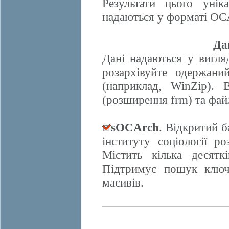
Результати цього унік
надаються у форматі OCA
Да
Дані надаються у вигляд
розархівуйте одержани
(наприклад, WinZip). 
(розширення frm) та фай
sOCArch
. Відкритий 
інституту соціології 
Містить кілька десят
Підтримує пошук ключо
масивів.