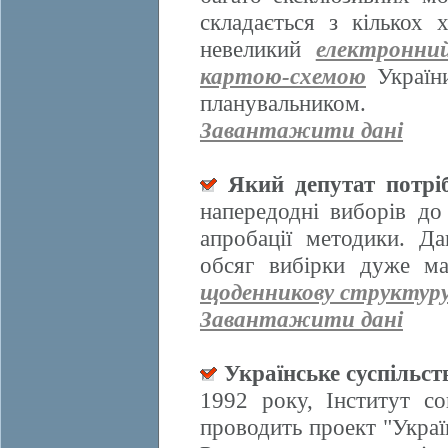
складається з кількох
невеликий
електронни
картою-схемою
України
планувальником.
Завантажити дані
Який депутат потрі
напередодні виборів д
апробації методики. Да
обсяг вибірки дуже ма
щоденникову структур
Завантажити дані
Українське суспільст
1992 року, Інститут со
проводить проект "Украї