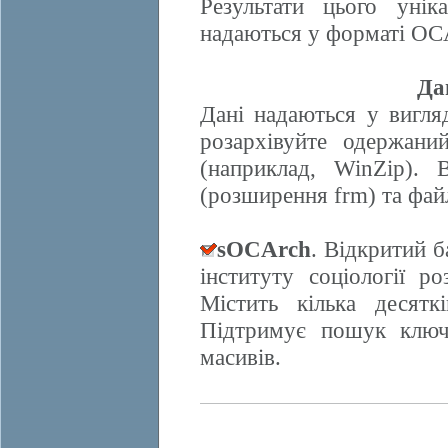
Результати цього унік
надаються у форматі OCA
Да
Дані надаються у вигляд
розархівуйте одержани
(наприклад, WinZip). 
(розширення frm) та фай
sOCArch
. Відкритий 
інституту соціології 
Містить кілька десят
Підтримує пошук ключо
масивів.