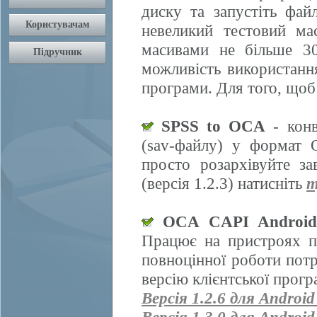
диску та запустіть фай
невеликий тестовий ма
масивами не більше 30
можливість використання
програми. Для того, щоб
SPSS to OCA
- конв
(sav-файлу) у формат 
просто розархівуйте з
(версія 1.2.3) натисніть
т
OCA CAPI Androi
Працює на пристроях п
повноцінної роботи пот
версію клієнтської прогр
Версія 1.2.6 для Android