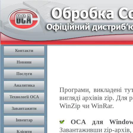
Програми, викладені ту
вигляді архівів zip. Дл
WinZip чи WinRar.
OCA для Window
Завантаживши zip-архів,