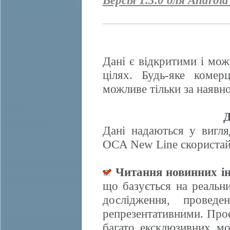
Версія 1.3.0 для Android
Дані є відкритими і мож
цілях. Будь-яке комер
можливе тільки за наявно
Д
Дані надаються у вигля
OCA New Line скористайт
Читання новинних ін
що базується на реальн
дослідження, провед
репрезентативними. Прое
багато ексклюзивних м