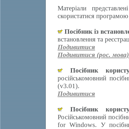
Матеріали представле
скористатися програмою 
Посібник із встанов
встановлення та реєстра
Подивитися
Подивитися (рос. мова)
Посібник корис
російськомовний посіб
(v3.01).
Подивитися
Посібник корис
Російськомовний посібн
for Windows. У посібн