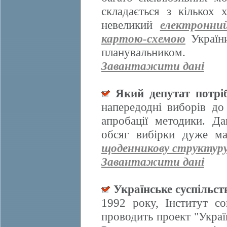
складається з кількох
невеликий
електронни
картою-схемою
України
планувальником.
Завантажити дані
Який депутат потрі
напередодні виборів д
апробації методики. Да
обсяг вибірки дуже ма
щоденникову структур
Завантажити дані
Українське суспільст
1992 року, Інститут со
проводить проект "Украї