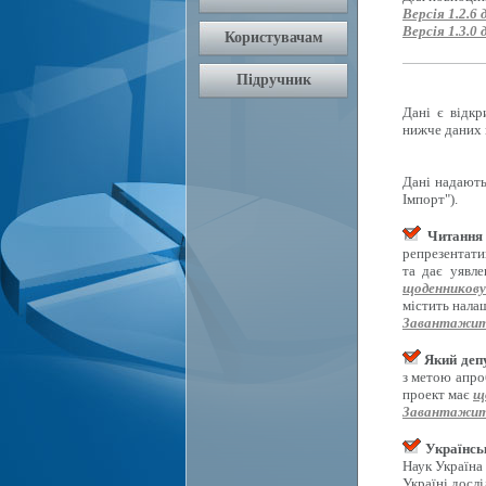
Версія 1.2.6 
Версія 1.3.0 
Дані є відкр
нижче даних 
Дані надають
Імпорт").
Читання 
репрезентати
та дає уявл
щоденникову
містить нала
Завантажит
Який депу
з метою апро
проект має
щ
Завантажит
Українсь
Наук Україна
Україні досл