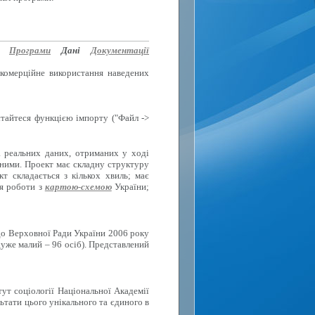
Програми
Дані
Документації
 комерційне використання наведених
стайтеся функцією імпорту ("Файл ->
а реальних даних, отриманих у ході
вними. Проект має складну структуру
 складається з кількох хвиль; має
ля роботи з
картою-схемою
України;
до Верховної Ради України 2006 року
дуже малий – 96 осіб). Представлений
тут соціології Національної Академії
ьтати цього унікального та єдиного в