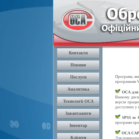
Програми, вик
програмами W
OCA для
Вашому диску
версія працю
доступних у п
SPSS to
програми про
OCA CAPI
Для повноцін