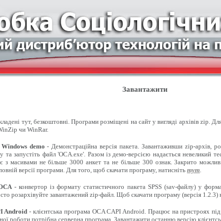
Завантажити
ладені тут, безкоштовні. Програми розміщені на сайт у вигляді архівів zip. Д
inZip чи WinRar.
 Windows demo
- Демонстраційна версія пакета. Завантаживши zip-архів, ро
 та запустіть файл 'OCA.exe'. Разом із демо-версією надається невеликий т
є з масивами не більше 3000 анкет та не більше 300 ознак. Закрито можлив
овній версії програми. Для того, щоб скачати програму, натисніть
тут
.
 OCA
- конвертор із формату статистичного пакета SPSS (sav-файлу) у форма
сто розархівуйте завантажений zip-файл. Щоб скачати програму (версія 1.2.3)
 Android
- клієнтська програма OCA CAPI Android. Працює на пристроях під
ної роботи потрібна серверна програма. Завантажити останню версію клієнтсь