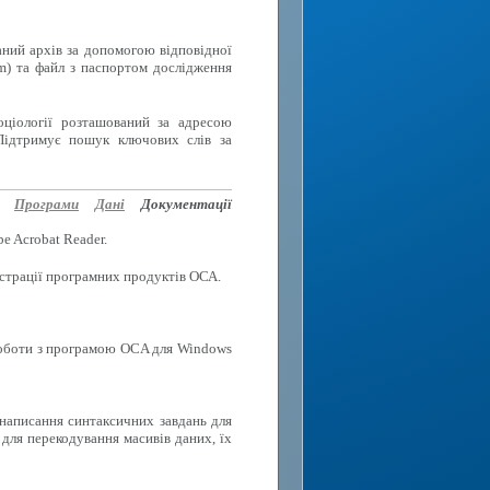
аний архів за допомогою відповідної
rm) та файл з паспортом дослідження
оціології розташований за адресою
Підтримує пошук ключових слів за
Програми
Дані
Документації
e Acrobat Reader.
еєстрації програмних продуктів ОСА.
роботи з програмою OCA для Windows
 написання синтаксичних завдань для
для перекодування масивів даних, їх