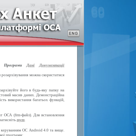
Програми
Дані
Документації
ля розархівування можна скористатися
зархівуйте його в будь-яку папку на
естовий масив даних. Демонстраційна
ість використання багатьох функцій,
т ОСА (frm-файл). Для встановлення
 натисніть
тут
.
 керуванням ОС Android 4.0 та вище.
кої програми: