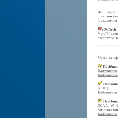
Дані надають
програми (на
(розширення d
sOCArch
.
http://kiis.co
паспортами (
Матеріали пр
Посібник
Подивитися
Подивитися (
Посібник
(v3.01).
Подивитися
Посібник
OCA for Wind
логічного ко
Подивитися