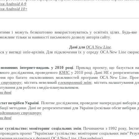
для Android 4-9
для Android 10+
итими і можуть безкоштовно використовуватись у освітніх цілях. Будь-яке
можливе тільки за наявності письмового дозволу авторів сайту.
Дані для
OCA New Line
.
ся у вигляді onle-архівів. Для підключення їх у середу OCA New Line скори
новинних інтернет-видань у 2010 році
. Приклад проекту, що базується н
вного дослідження, проведеного
КМІС
у 2010 році. Дані НЕ є репрезентати
ення про багато ексклюзивних можливостей програми OCA New Line. Проект
 структуру
; містить невеликий
електронний звіт
; містить налаштування д
штування для роботи з медіа-планувальником.
и дані
тат потрібен Україні
. Пілотне дослідження, проведене напередодні виборів 
бації методики. Дані не репрезентативні для України (оскільки обсяг вибірки 
оденникову структуру
.
и дані
ке суспільство: моніторинг соціальних змін
. Починаючи з 1992 року, Інсти
 проводить проект "Українське суспільство: моніторинг соціальних змін" Резул
ідження надаються у форматі OCA New Line. (
Докладніше
)