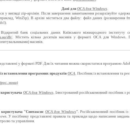
Дані для
OCA для Windows
.
ся у вигляді zip-архівів. Після завершення завантаження розархівуйте одерж
приклад, WinZip). В архіві міститься два файлу: файл даних (розширення f
cl).
 Відкритий банк соціальних даних Київського міжнародного інституту с
m.ua/db/
. Містить кілька десятків масивів у форматі OCA для Windows. 
опитувальниками) масивів.
едставлені у форматі PDF. Для їх читання можна скористатися програмою Adob
 із встановлення програмних продуктів
OCA
. Посібник із встановлення та р
рос. мова)
 користувача
OCA для Windows
. Ілюстрований російськомовний посібник з 
 користувача "Синтаксис
OCA для Windows
"
. Російськомовний посібник із
ows. У посібнику представлені правила та приклади щодо написання завдань 
нтролю та управління.