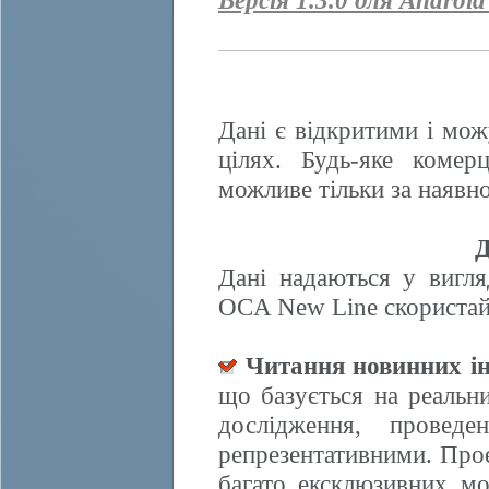
Версія 1.3.0 для Android
Дані є відкритими і мож
цілях. Будь-яке комер
можливе тільки за наявно
Д
Дані надаються у вигля
OCA New Line скористайт
Читання новинних ін
що базується на реальн
дослідження, провед
репрезентативними. Прое
багато ексклюзивних м