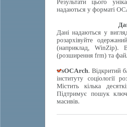
Результати цього унік
надаються у форматі OCA
Да
Дані надаються у вигляд
розархівуйте одержани
(наприклад, WinZip). 
(розширення frm) та фай
sOCArch
. Відкритий 
інституту соціології 
Містить кілька десят
Підтримує пошук ключо
масивів.