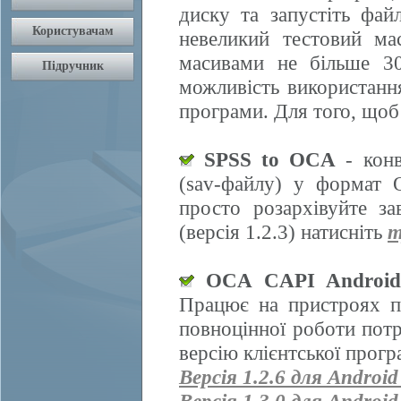
диску та запустіть фай
невеликий тестовий ма
масивами не більше 30
можливість використання
програми. Для того, щоб
SPSS to OCA
- конв
(sav-файлу) у формат 
просто розархівуйте з
(версія 1.2.3) натисніть
т
OCA CAPI Androi
Працює на пристроях п
повноцінної роботи пот
версію клієнтської прогр
Версія 1.2.6 для Android