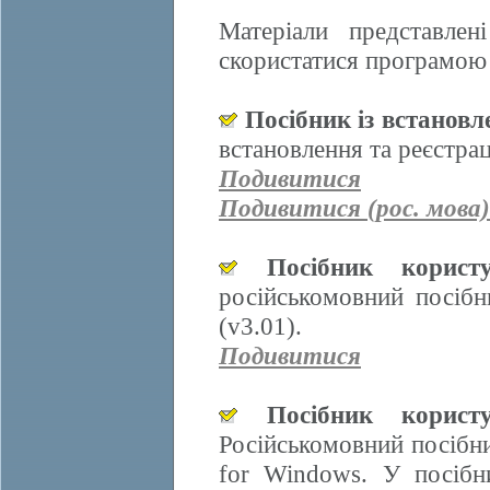
Матеріали представле
скористатися програмою 
Посібник із встанов
встановлення та реєстра
Подивитися
Подивитися (рос. мова)
Посібник корис
російськомовний посіб
(v3.01).
Подивитися
Посібник корис
Російськомовний посібн
for Windows. У посібн