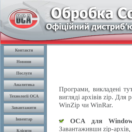
Програми, викладені ту
вигляді архівів zip. Дл
WinZip чи WinRar.
OCA для Window
Завантаживши zip-архів,