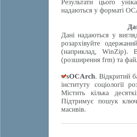
Результати цього унік
надаються у форматі OCA
Да
Дані надаються у вигляд
розархівуйте одержани
(наприклад, WinZip). 
(розширення frm) та фай
sOCArch
. Відкритий 
інституту соціології 
Містить кілька десят
Підтримує пошук ключо
масивів.