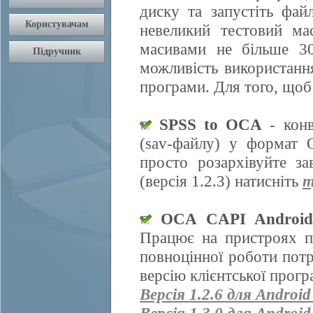
диску та запустіть фай
невеликий тестовий ма
масивами не більше 30
можливість використання
програми. Для того, щоб
SPSS to OCA
- конв
(sav-файлу) у формат 
просто розархівуйте з
(версія 1.2.3) натисніть
т
OCA CAPI Androi
Працює на пристроях п
повноцінної роботи пот
версію клієнтської прогр
Версія 1.2.6 для Android