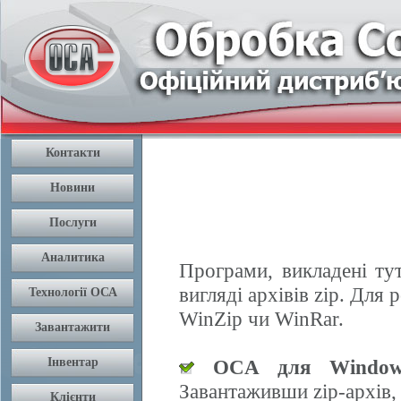
Програми, викладені ту
вигляді архівів zip. Дл
WinZip чи WinRar.
OCA для Window
Завантаживши zip-архів,