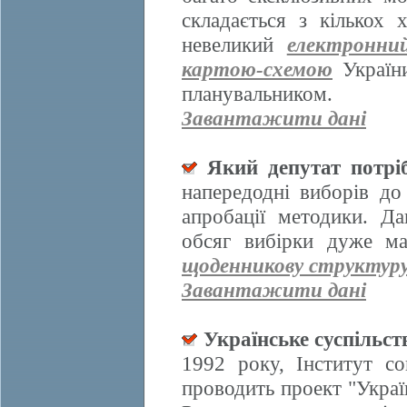
складається з кількох
невеликий
електронни
картою-схемою
України
планувальником.
Завантажити дані
Який депутат потрі
напередодні виборів д
апробації методики. Да
обсяг вибірки дуже ма
щоденникову структур
Завантажити дані
Українське суспільст
1992 року, Інститут со
проводить проект "Украї