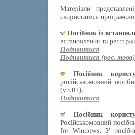
Матеріали представле
скористатися програмою 
Посібник із встанов
встановлення та реєстра
Подивитися
Подивитися (рос. мова)
Посібник корис
російськомовний посіб
(v3.01).
Подивитися
Посібник корис
Російськомовний посібн
for Windows. У посібн