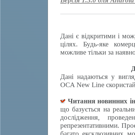
Версія 1.3.0 для Android
Дані є відкритими і мож
цілях. Будь-яке комер
можливе тільки за наявно
Д
Дані надаються у вигля
OCA New Line скористайт
Читання новинних ін
що базується на реальн
дослідження, провед
репрезентативними. Прое
багато ексклюзивних м