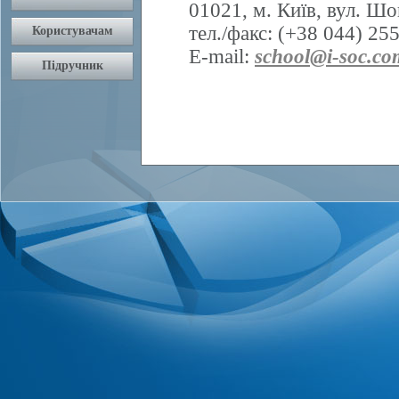
01021, м. Київ, вул. Шо
тел./факс: (+38 044) 25
E-mail:
school@i-soc.co